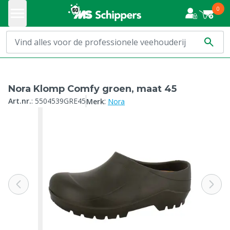
0
Nora Klomp Comfy groen, maat 45
:
Art.nr.
:
5504539GRE45
Merk
Nora