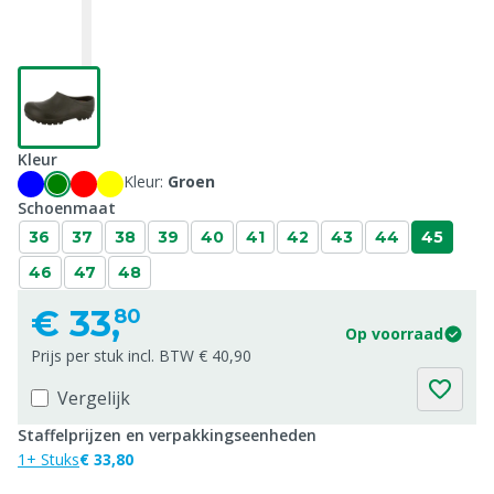
Kleur
Kleur:
Groen
Schoenmaat
36
37
38
39
40
41
42
43
44
45
46
47
48
€
33,
80
Op voorraad
Prijs per stuk incl. BTW € 40,90
Vergelijk
Staffelprijzen en verpakkingseenheden
1+ Stuks
€ 33,80