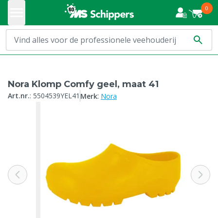
0
Nora Klomp Comfy geel, maat 41
:
Art.nr.
:
5504539YEL41
Merk
Nora