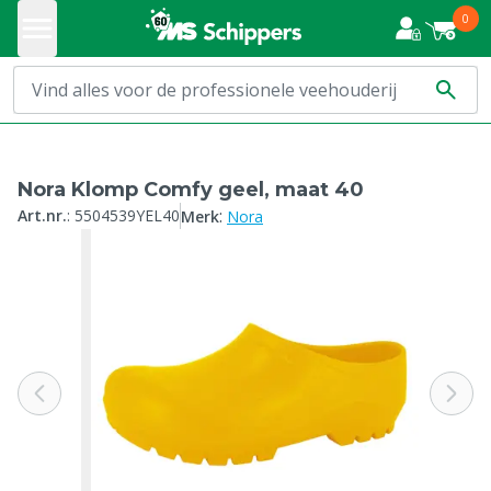
0
Nora Klomp Comfy geel, maat 40
:
Art.nr.
:
5504539YEL40
Merk
Nora