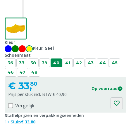
Kleur
Kleur:
Geel
Schoenmaat
36
37
38
39
40
41
42
43
44
45
46
47
48
€
33,
80
Op voorraad
Prijs per stuk incl. BTW € 40,90
Vergelijk
Staffelprijzen en verpakkingseenheden
1+ Stuks
€ 33,80