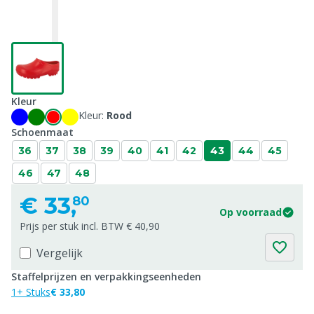
Kleur
Kleur:
Rood
Schoenmaat
36
37
38
39
40
41
42
43
44
45
46
47
48
€
33,
80
Op voorraad
Prijs per stuk incl. BTW € 40,90
Vergelijk
Staffelprijzen en verpakkingseenheden
1+ Stuks
€ 33,80