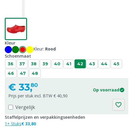
Kleur
Kleur:
Rood
Schoenmaat
36
37
38
39
40
41
42
43
44
45
46
47
48
€
33,
80
Op voorraad
Prijs per stuk incl. BTW € 40,90
Vergelijk
Staffelprijzen en verpakkingseenheden
1+ Stuks
€ 33,80