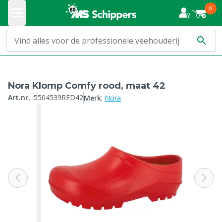
0
Nora Klomp Comfy rood, maat 42
:
Art.nr.
:
5504539RED42
Merk
Nora