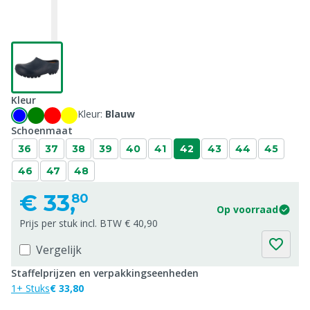
Kleur
Kleur:
Blauw
Schoenmaat
36
37
38
39
40
41
42
43
44
45
46
47
48
€
33,
80
Op voorraad
Prijs per stuk incl. BTW € 40,90
Vergelijk
Staffelprijzen en verpakkingseenheden
1+ Stuks
€ 33,80