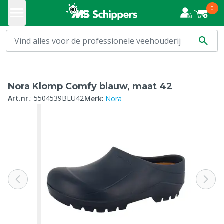
0
Nora Klomp Comfy blauw, maat 42
:
Art.nr.
:
5504539BLU42
Merk
Nora