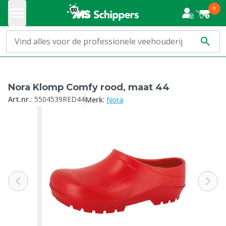
0
Nora Klomp Comfy rood, maat 44
:
Art.nr.
:
5504539RED44
Merk
Nora