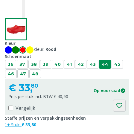
Kleur
Kleur:
Rood
Schoenmaat
36
37
38
39
40
41
42
43
44
45
46
47
48
€
33,
80
Op voorraad
Prijs per stuk incl. BTW € 40,90
Vergelijk
Staffelprijzen en verpakkingseenheden
1+ Stuks
€ 33,80