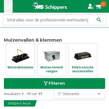
0
Muizenvallen & klemmen
Muizenklemmen
Muizen levend
Elektronische
vangen
muizenvallen
Filteren
Resultaten
1
-
17
van
17
Relevantie
Schippers' keuze