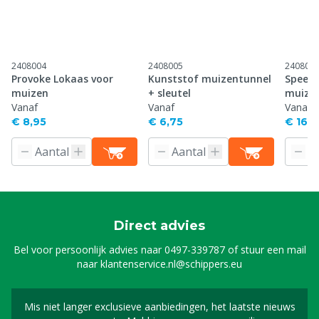
2408004
2408005
240804
Provoke Lokaas voor
Kunststof muizentunnel
Speed-
muizen
+ sleutel
muizen
Vanaf
Vanaf
transp
Vanaf
€ 8,95
€ 6,75
€ 16,4
Direct advies
Bel voor persoonlijk advies naar
0497-339787
of stuur een mail
naar
klantenservice.nl@schippers.eu
Mis niet langer exclusieve aanbiedingen, het laatste nieuws
Schrijf je in voor onze n