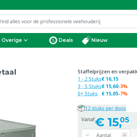
Overige
Deals
Nieuw
taal
Staffelprijzen en verpa
1 - 2 Stuks
€ 16,15
3 - 5 Stuks
€ 15,60
-3%
6+ Stuks
€ 15,05
-7%
12 stuks per doos
€
15,
05
Vanaf