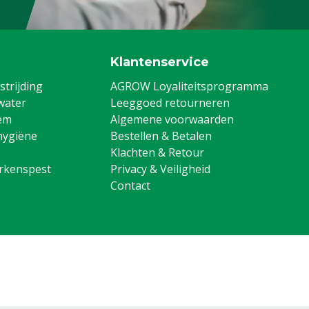
Klantenservice
trijding
AGROW Loyaliteitsprogramma
water
Leeggoed retourneren
em
Algemene voorwaarden
hygiëne
Bestellen & Betalen
Klachten & Retour
arkenspest
Privacy & Veiligheid
Contact