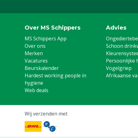
Over MS Schippers
Advies
MS Schippers App
Ongediertebes
Over ons
Schoon drink
Merken
Kleurensyste
Vacatures
Persoonlijke 
Beurskalender
Vogelgriep
Hardest working people in
Afrikaanse v
hygiene
Web deals
Wij verzenden met