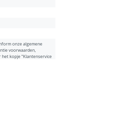
onform onze algemene
antie voorwaarden,
 het kopje "Klantenservice
 Retour" onderaan deze
uik te allen tijde de
jzing.
ens, Pluimvee, Schapen,
g