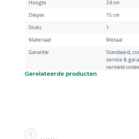
Hoogte
24 cm
Diepte
15 cm
Stuks
1
Materiaal
Metaal
Garantie
Standaard, c
service & gar
vermeld onder
Gerelateerde producten
-> Klachten &
webpagina.
Documentatie toelichting
Lees voor gebr
gebruiksaanwi
Diergroep
Rundvee, Vark
Geiten, Overi
Ongediertebestrijding
Klem/Val