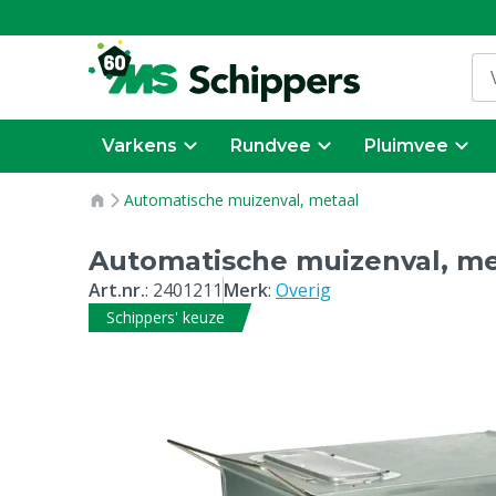
Varkens
Rundvee
Pluimvee
Automatische muizenval, metaal
Automatische muizenval, me
Art.nr.
:
2401211
Merk
:
Overig
Schippers' keuze