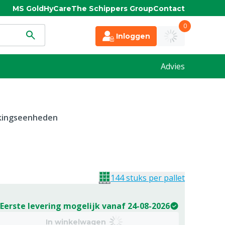
MS Gold
HyCare
The Schippers Group
Contact
0
Inloggen
Advies
kkingseenheden
144 stuks per pallet
Eerste levering mogelijk vanaf 24-08-2026
In winkelwagen