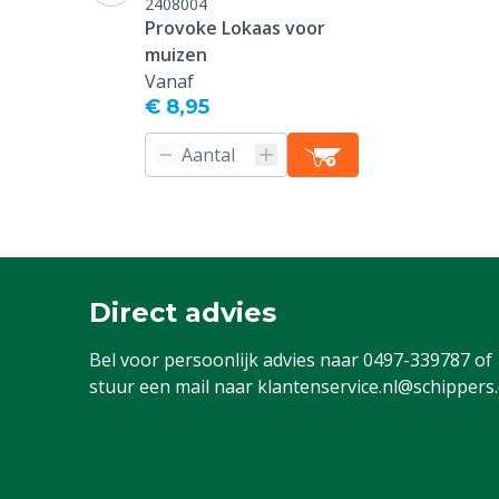
2408004
Kleur
Grijs (staal)
Provoke Lokaas voor
muizen
Vanaf
€ 8,95
Direct advies
Bel voor persoonlijk advies naar
0497-339787
of
stuur een mail naar
klantenservice.nl@schippers