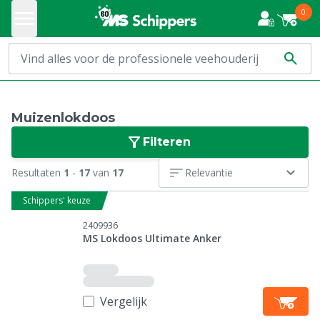
0
Muizenlokdoos
Filteren
Resultaten
1
-
17
van
17
Relevantie
Schippers' keuze
2409936
MS Lokdoos Ultimate Anker
Vergelijk