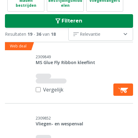
Maden
Bestrijdingsmidd
Vliegenvangers
bestrijden
elen
Filteren
Resultaten
19
-
36
van
18
Relevantie
Web deal
2309849
MS Glue Fly Ribbon kleeflint
Vergelijk
2309852
Vliegen- en wespenval