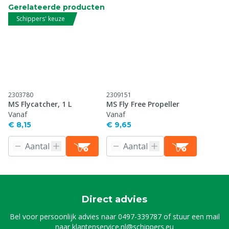
Gerelateerde producten
Schippers' keuze
2303780
2309151
MS Flycatcher, 1 L
MS Fly Free Propeller
Vanaf
Vanaf
€ 8,15
€ 9,65
Direct advies
Bel voor persoonlijk advies naar
0497-339787
of stuur een mail
naar
klantenservice.nl@schippers.eu