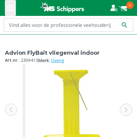
0
Advion FlyBait vliegenval indoor
:
Art.nr.
:
2309413
Merk
Overig