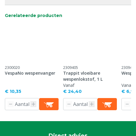
Gerelateerde producten
2300020
2309405
230940
VespaNo wespenvanger
Trappit vloeibare
Wespe
wespenlokstof, 1 L
Vanaf
Vanaf
€ 10,35
€ 24,40
€ 6,9
Direct advies