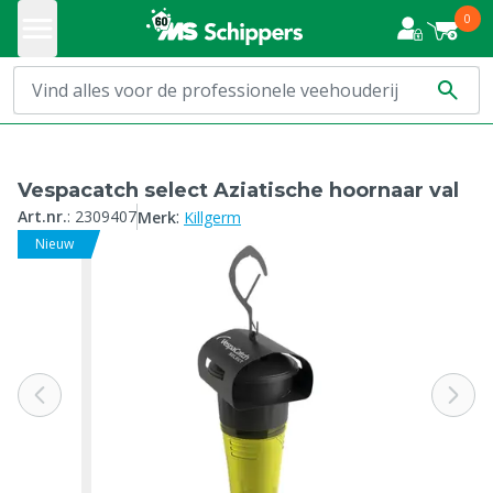
0
Vespacatch select Aziatische hoornaar val
:
Art.nr.
:
2309407
Merk
Killgerm
Nieuw