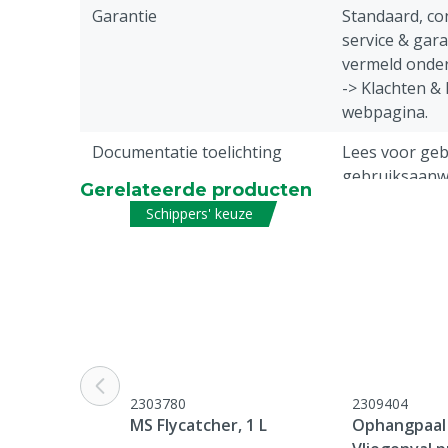
Garantie
Standaard, c
service & gar
vermeld onder
-> Klachten &
webpagina.
Documentatie toelichting
Lees voor gebr
gebruiksaanwi
Gerelateerde producten
Schippers' keuze
Type bestrijdingsmiddel
Biologisch
Diergroep
Rundvee, Vark
Geiten, Overi
Inhoud
400 g
Levensfase
Volwassen ins
2303780
2309404
MS Flycatcher, 1 L
Ophangpaal 