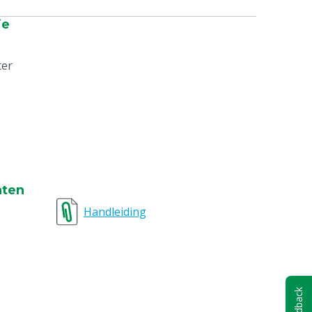
ie
ter
nten
Handleiding
Feedback