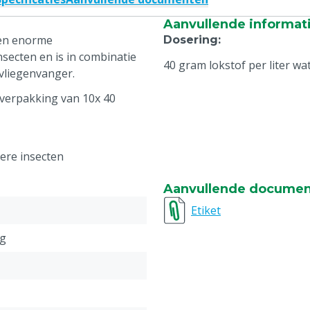
Aanvullende informat
een enorme
Dosering
:
secten en is in combinatie
40 gram lokstof per liter wa
 vliegenvanger.
 verpakking van 10x 40
ere insecten
Aanvullende docume
Etiket
eg