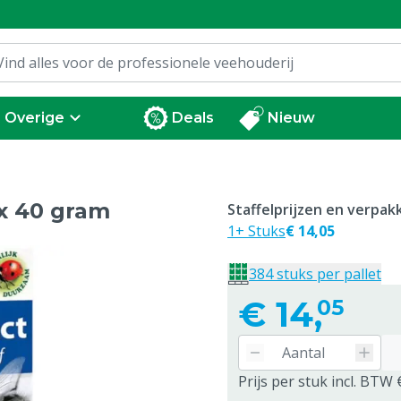
Overige
Deals
Nieuw
0x 40 gram
Staffelprijzen en verpa
1+ Stuks
€ 14,05
384 stuks per pallet
€
14,
05
Prijs per stuk incl. BTW 