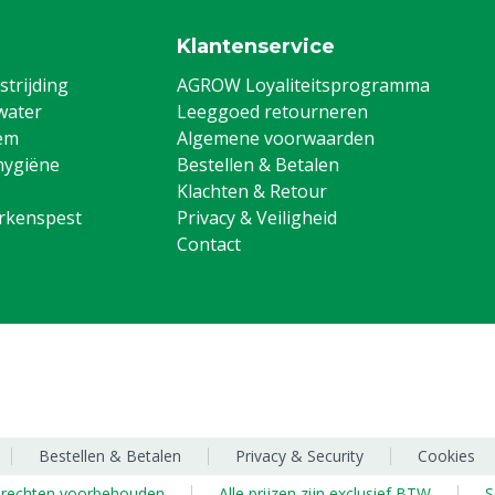
Klantenservice
trijding
AGROW Loyaliteitsprogramma
water
Leeggoed retourneren
em
Algemene voorwaarden
hygiëne
Bestellen & Betalen
Klachten & Retour
arkenspest
Privacy & Veiligheid
Contact
Bestellen & Betalen
Privacy & Security
Cookies
e rechten voorbehouden
Alle prijzen zijn exclusief BTW
S