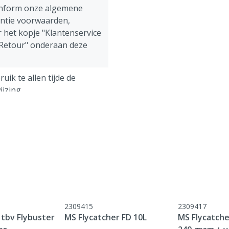
onform onze algemene
antie voorwaarden,
 het kopje "Klantenservice
 Retour" onderaan deze
uik te allen tijde de
jzing.
ens, Pluimvee, Schapen,
g
ect
2309415
2309417
tbv Flybuster
MS Flycatcher FD 10L
MS Flycatche