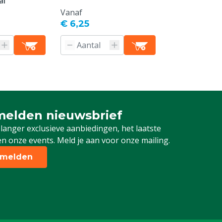
al
Vanaf
€ 6,25
elden nieuwsbrief
 je in voor onze nieuwsbrief
 langer exclusieve aanbiedingen, het laatste
n onze events. Meld je aan voor onze mailing.
melden