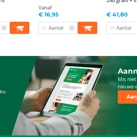
ro
240 gram + v
Vanaf
€ 16,95
€ 41,80
Aanm
Schrijf
Mis niet
nieuws e
.eu
Aan