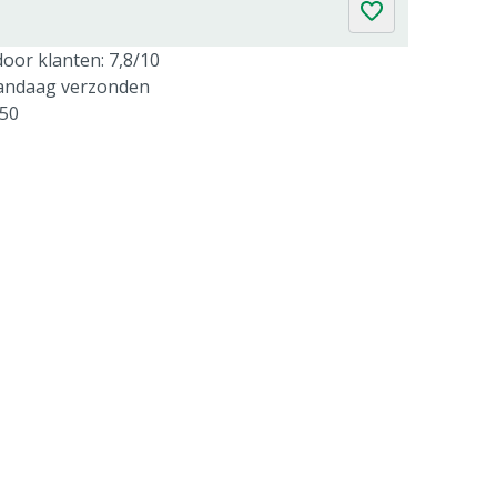
oor klanten: 7,8/10
vandaag verzonden
250