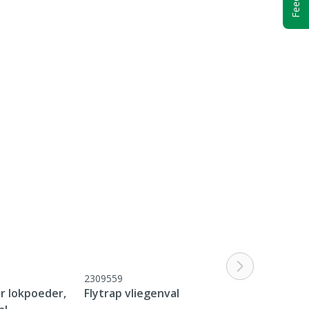
2309559
r lokpoeder,
Flytrap vliegenval