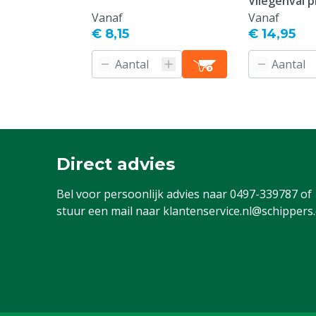
Vliegenval p
Vanaf
Vanaf
€ 8,15
€ 14,95
Direct advies
Bel voor persoonlijk advies naar
0497-339787
of
stuur een mail naar
klantenservice.nl@schippers