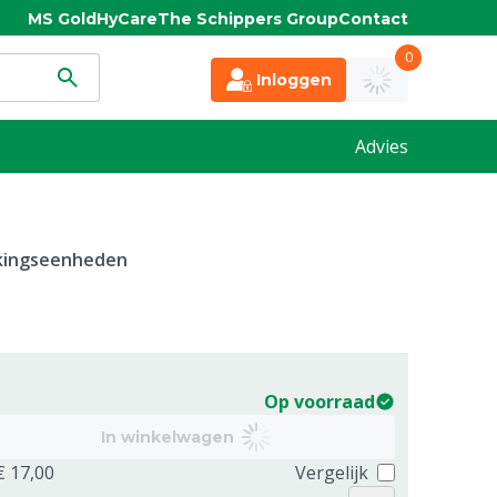
MS Gold
HyCare
The Schippers Group
Contact
0
Inloggen
Advies
kkingseenheden
Op voorraad
In winkelwagen
€ 17,00
Vergelijk