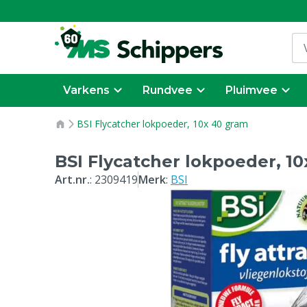
Varkens
Rundvee
Pluimvee
BSI Flycatcher lokpoeder, 10x 40 gram
BSI Flycatcher lokpoeder, 1
Art.nr.
:
2309419
Merk
:
BSI