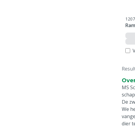
1207
Ram
V
Resul
Over
MS Sc
schap
De zw
We he
vange
dier t