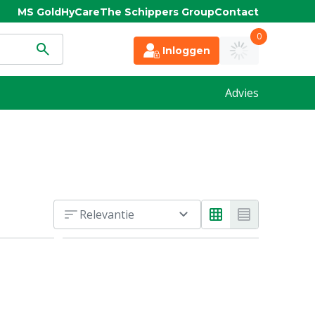
MS Gold
HyCare
The Schippers Group
Contact
0
Inloggen
Advies
Relevantie