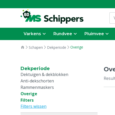
Varkens
Rundvee
Pluimvee
Overige
Schapen
Dekperiode
Ove
Dekperiode
Dektuigen & dekblokken
Resul
Anti-dekschorten
Rammenmaskers
Overige
Filters
Filters wissen