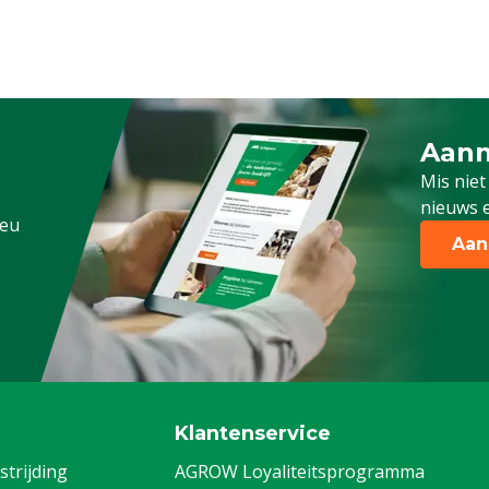
Aanm
Schrijf
Mis niet
nieuws e
.eu
Aan
Klantenservice
trijding
AGROW Loyaliteitsprogramma