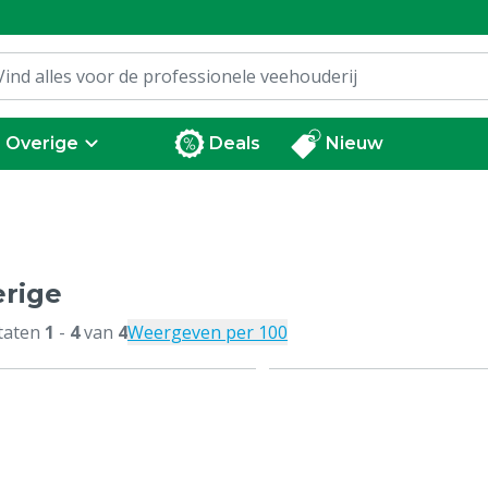
Overige
Deals
Nieuw
rige
taten
1
-
4
van
4
Weergeven per 100