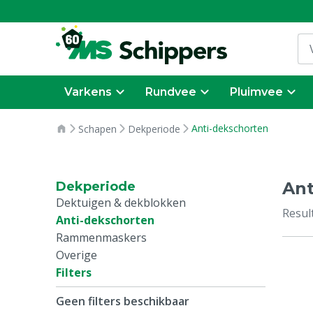
Varkens
Rundvee
Pluimvee
Anti-dekschorten
Schapen
Dekperiode
Ant
Dekperiode
Dektuigen & dekblokken
Resul
Anti-dekschorten
Rammenmaskers
Overige
Filters
Geen filters beschikbaar