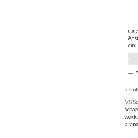
0307
Anti
cm
V
Resul
MS Sc
schap
wekke
brons