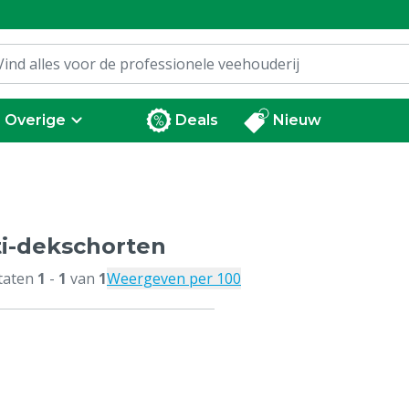
Overige
Deals
Nieuw
i-dekschorten
taten
1
-
1
van
1
Weergeven per 100