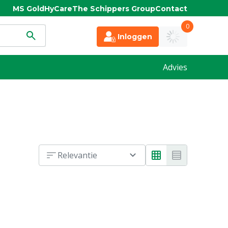
MS Gold
HyCare
The Schippers Group
Contact
0
Inloggen
Advies
Relevantie