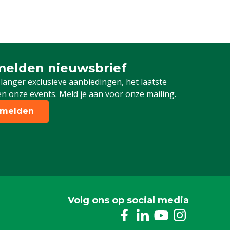
elden nieuwsbrief
 je in voor onze nieuwsbrief
 langer exclusieve aanbiedingen, het laatste
n onze events. Meld je aan voor onze mailing.
melden
Volg ons op social media