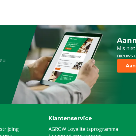
Aanm
Schrijf
Mis niet
nieuws e
.eu
Aan
Klantenservice
trijding
AGROW Loyaliteitsprogramma