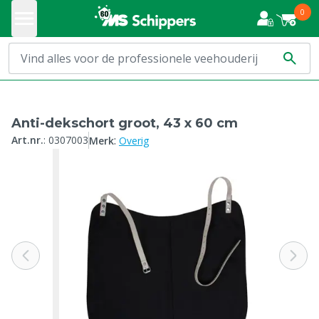
0
Anti-dekschort groot, 43 x 60 cm
:
Art.nr.
:
0307003
Merk
Overig