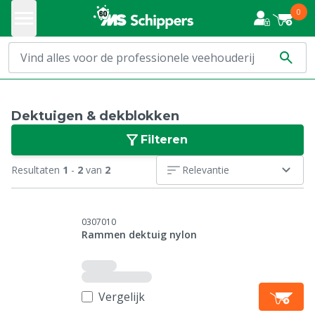
0
Dektuigen & dekblokken
Filteren
Resultaten
1
-
2
van
2
Relevantie
0307010
Rammen dektuig nylon
Vergelijk