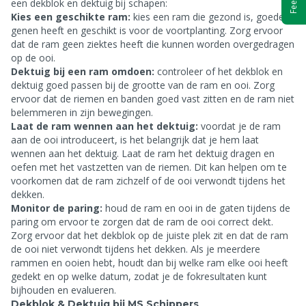
een dekblok en dektuig bij schapen:
Kies een geschikte ram:
kies een ram die gezond is, goede
genen heeft en geschikt is voor de voortplanting. Zorg ervoor
dat de ram geen ziektes heeft die kunnen worden overgedragen
op de ooi.
Dektuig bij een ram omdoen:
controleer of het dekblok en
dektuig goed passen bij de grootte van de ram en ooi. Zorg
ervoor dat de riemen en banden goed vast zitten en de ram niet
belemmeren in zijn bewegingen.
Laat de ram wennen aan het dektuig:
voordat je de ram
aan de ooi introduceert, is het belangrijk dat je hem laat
wennen aan het dektuig. Laat de ram het dektuig dragen en
oefen met het vastzetten van de riemen. Dit kan helpen om te
voorkomen dat de ram zichzelf of de ooi verwondt tijdens het
dekken.
Monitor de paring:
houd de ram en ooi in de gaten tijdens de
paring om ervoor te zorgen dat de ram de ooi correct dekt.
Zorg ervoor dat het dekblok op de juiste plek zit en dat de ram
de ooi niet verwondt tijdens het dekken. Als je meerdere
rammen en ooien hebt, houdt dan bij welke ram elke ooi heeft
gedekt en op welke datum, zodat je de fokresultaten kunt
bijhouden en evalueren.
Dekblok & Dektuig bij MS Schippers