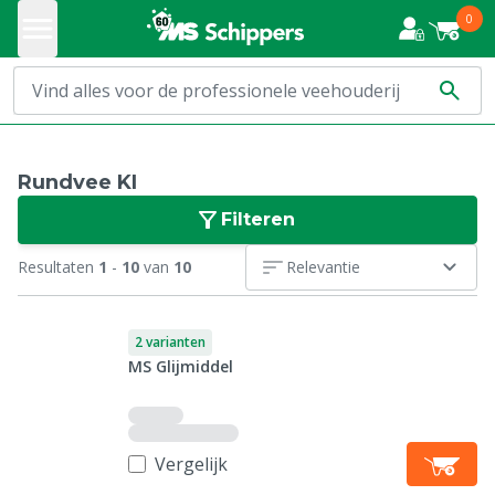
0
Rundvee KI
Filteren
Resultaten
1
-
10
van
10
Relevantie
2 varianten
MS Glijmiddel
Vergelijk