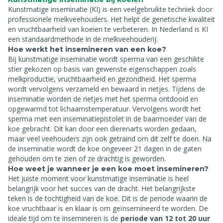
Kunstmatige inseminatie (KI) is een veelgebruikte techniek door
professionele melkveehouders. Het helpt de genetische kwaliteit
en vruchtbaarheid van koeien te verbeteren. In Nederland is KI
een standaardmethode in de melkveehouderij.
Hoe werkt het insemineren van een koe?
Bij kunstmatige inseminatie wordt sperma van een geschikte
stier gekozen op basis van gewenste eigenschappen zoals
melkproductie, vruchtbaarheid en gezondheid. Het sperma
wordt vervolgens verzameld en bewaard in rietjes. Tijdens de
inseminatie worden de rietjes met het sperma ontdooid en
opgewarmd tot lichaamstemperatuur. Vervolgens wordt het
sperma met een inseminatiepistolet in de baarmoeder van de
koe gebracht. Dit kan door een dierenarts worden gedaan,
maar veel veehouders zijn ook getraind om dit zelf te doen. Na
de inseminatie wordt de koe ongeveer 21 dagen in de gaten
gehouden om te zien of ze drachtig is geworden.
Hoe weet je wanneer je een koe moet insemineren?
Het juiste moment voor kunstmatige inseminatie is heel
belangrijk voor het succes van de dracht. Het belangrijkste
teken is de tochtigheid van de koe. Dit is de periode waarin de
koe vruchtbaar is en klaar is om geïnsemineerd te worden. De
ideale tijd om te insemineren is de
periode van 12 tot 20 uur