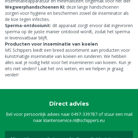
inseminatieapparatuur en minimaliseert ongemak voor het dier.
Wegwerphandschoenen KI:
deze lange handschoenen
zorgen voor hygiëne en beschermen zowel de inseminator als
de koe tegen infecties.
Sperma-ontdooiunit:
dit apparaat zorgt ervoor dat ingevroren
sperma op de juiste manier ontdooid wordt, zodat het sperma
in levensvatbaar blijft.
Producten voor inseminatie van koeien
MS Schippers biedt een breed assortiment aan producten voor
kunstmatige inseminatie van koeien en runderen. We hebben
alles wat je nodig hebt voor het insemineren van koeien. Kun je
iets niet vinden? Laat het ons weten, en we helpen je graag
verder!
Direct advies
Bel voor persoonlijk advies naar
0497-339787
of stuur een mail
naar
klantenservice.nl@schippers.eu