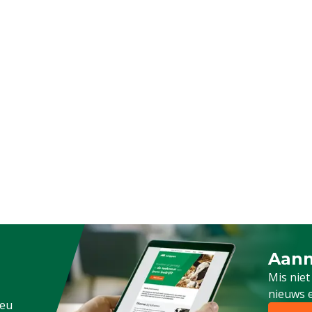
Aanm
Schrijf
Mis niet
nieuws e
.eu