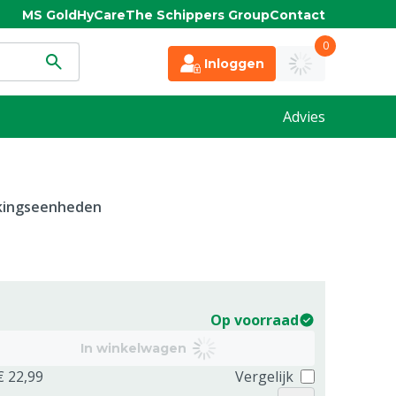
MS Gold
HyCare
The Schippers Group
Contact
0
Inloggen
Advies
kkingseenheden
Op voorraad
In winkelwagen
€ 22,99
Vergelijk