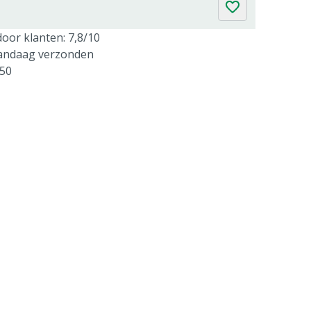
oor klanten: 7,8/10
vandaag verzonden
250