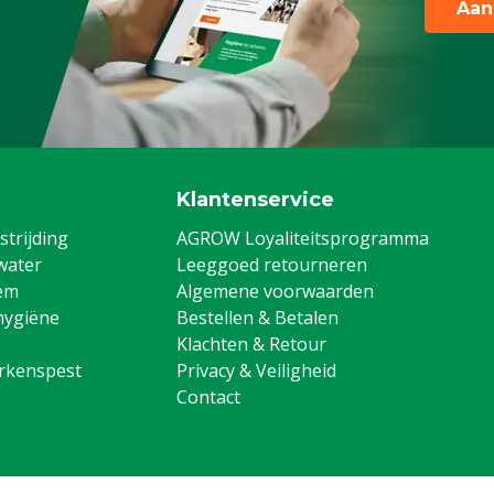
Aan
Klantenservice
trijding
AGROW Loyaliteitsprogramma
water
Leeggoed retourneren
em
Algemene voorwaarden
hygiëne
Bestellen & Betalen
Klachten & Retour
arkenspest
Privacy & Veiligheid
Contact