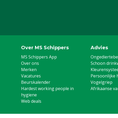
Over MS Schippers
Advies
MS Schippers App
Ongediertebes
Over ons
Schoon drink
Merken
Kleurensyste
Vacatures
Persoonlijke 
Beurskalender
Vogelgriep
Hardest working people in
Afrikaanse v
hygiene
Web deals