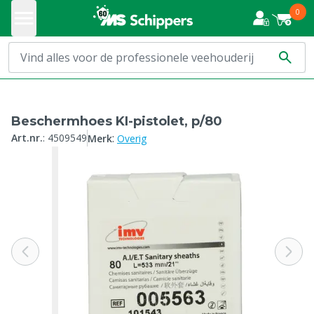
0
Beschermhoes KI-pistolet, p/80
:
Art.nr.
:
4509549
Merk
Overig