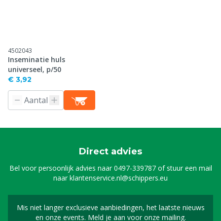
4502043
Inseminatie huls
universeel, p/50
€ 3,92
Direct advies
Bel voor persoonlijk advies naar
0497-339787
of stuur een mail
naar
klantenservice.nl@schippers.eu
Mis niet langer exclusieve aanbiedingen, het laatste nieuws
Schrijf je in voor onze n
en onze events. Meld je aan voor onze mailing.