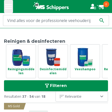
0
Reinigen & desinfecteren
Reinigingsmidde
Desinfectiemidd
Veeshampoo
Rein
len
elen
Filteren
Resultaten
37
-
54
van
18
Relevantie
MS Gold