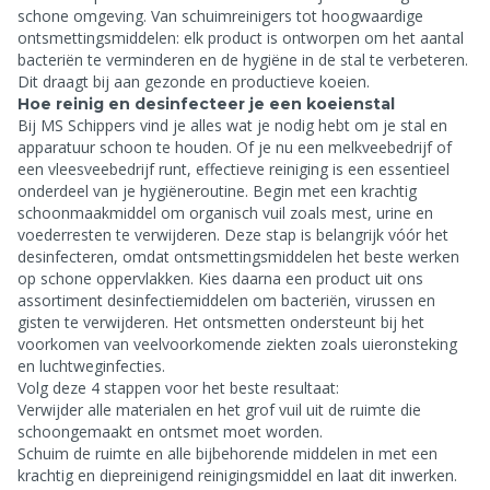
schone omgeving. Van schuimreinigers tot hoogwaardige
ontsmettingsmiddelen: elk product is ontworpen om het aantal
bacteriën te verminderen en de hygiëne in de stal te verbeteren.
Dit draagt bij aan gezonde en productieve koeien.
Hoe reinig en desinfecteer je een koeienstal
Bij MS Schippers vind je alles wat je nodig hebt om je stal en
apparatuur schoon te houden. Of je nu een melkveebedrijf of
een vleesveebedrijf runt, effectieve reiniging is een essentieel
onderdeel van je hygiëneroutine. Begin met een krachtig
schoonmaakmiddel om organisch vuil zoals mest, urine en
voederresten te verwijderen. Deze stap is belangrijk vóór het
desinfecteren, omdat ontsmettingsmiddelen het beste werken
op schone oppervlakken. Kies daarna een product uit ons
assortiment desinfectiemiddelen om bacteriën, virussen en
gisten te verwijderen. Het ontsmetten ondersteunt bij het
voorkomen van veelvoorkomende ziekten zoals uieronsteking
en luchtweginfecties.
Volg deze 4 stappen voor het beste resultaat:
Verwijder alle materialen en het grof vuil uit de ruimte die
schoongemaakt en ontsmet moet worden.
Schuim de ruimte en alle bijbehorende middelen in met een
krachtig en diepreinigend reinigingsmiddel en laat dit inwerken.