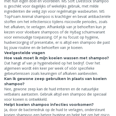
met hun eigen doel en voordelen. MS Soft Livestock shampoo
is geschikt voor dagelijks of wekelijks gebruik, met milde
ingrediënten die veilig zijn voor regelmatige wasbeurten. MS
TopFoam Animal shampoo is krachtiger en bevat antibacteriële
stoffen om het infectierisico tijdens risicovolle periodes, zoals
het afkalven, te verlagen. Afhankelijk van je behoeften kun je
kiezen voor vloeibare shampoos of de HyBag schuimvariant
voor eenvoudige toepassing. Of je nu focust op hygiëne,
huidverzorging of presentatie, er is altijd een shampoo die past
bij jouw routine en de behoeften van je koeien.
Veelgestelde vragen
Hoe vaak moet ik mijn koeien wassen met shampoo?
Dat hangt af van je hygiënebeleid op het bedrijf. Over het
algemeen wordt één keer per week of vóór specifieke
gebeurtenissen zoals keuringen of afkalven aanbevolen.
Kan ik gewone zeep gebruiken in plaats van koeien
shampoo?
Nee, gewone zeep kan de huid irriteren en de natuurlijke
vetbalans aantasten. Gebruik altijd een shampoo die speciaal
voor koeien is ontwikkeld.
Helpt koeien shampoo infecties voorkomen?
Ja, door de bacteriedruk op de huid te verlagen, ondersteunt
koeien shampoo een betere hygiëne en helpt het om het risico