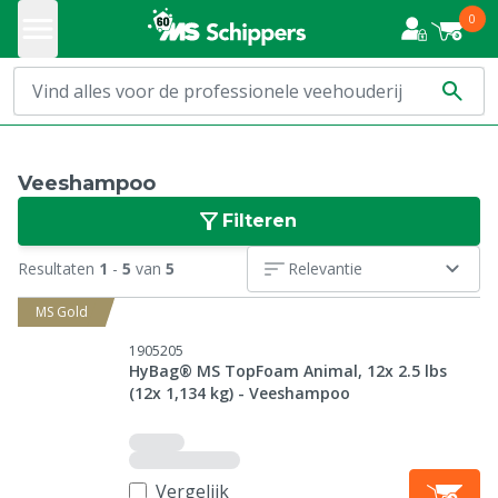
0
Veeshampoo
Filteren
Resultaten
1
-
5
van
5
Relevantie
MS Gold
1905205
HyBag® MS TopFoam Animal, 12x 2.5 lbs
(12x 1,134 kg) - Veeshampoo
Vergelijk