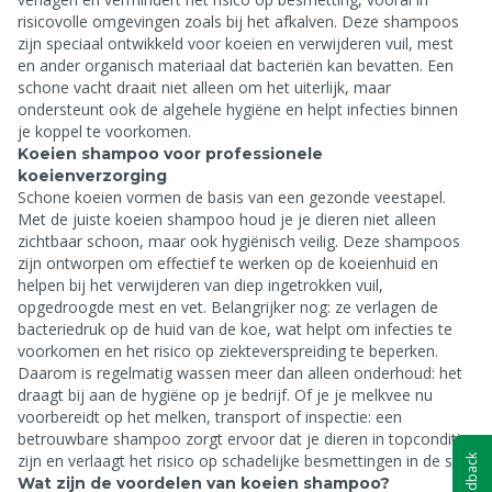
risicovolle omgevingen zoals bij het afkalven. Deze shampoos
zijn speciaal ontwikkeld voor koeien en verwijderen vuil, mest
en ander organisch materiaal dat bacteriën kan bevatten. Een
schone vacht draait niet alleen om het uiterlijk, maar
ondersteunt ook de algehele hygiëne en helpt infecties binnen
je koppel te voorkomen.
Koeien shampoo voor professionele
koeienverzorging
Schone koeien vormen de basis van een gezonde veestapel.
Met de juiste koeien shampoo houd je je dieren niet alleen
zichtbaar schoon, maar ook hygiënisch veilig. Deze shampoos
zijn ontworpen om effectief te werken op de koeienhuid en
helpen bij het verwijderen van diep ingetrokken vuil,
opgedroogde mest en vet. Belangrijker nog: ze verlagen de
bacteriedruk op de huid van de koe, wat helpt om infecties te
voorkomen en het risico op ziekteverspreiding te beperken.
Daarom is regelmatig wassen meer dan alleen onderhoud: het
draagt bij aan de hygiëne op je bedrijf. Of je je melkvee nu
voorbereidt op het melken, transport of inspectie: een
betrouwbare shampoo zorgt ervoor dat je dieren in topconditie
zijn en verlaagt het risico op schadelijke besmettingen in de stal.
Feedback
Wat zijn de voordelen van koeien shampoo?