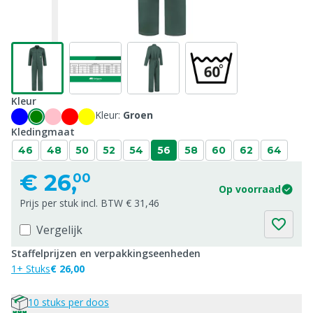
Kleur
Kleur:
Groen
Kledingmaat
46
48
50
52
54
56
58
60
62
64
€
26,
00
Op voorraad
Prijs per stuk incl. BTW € 31,46
Vergelijk
Staffelprijzen en verpakkingseenheden
1+ Stuks
€ 26,00
10 stuks per doos