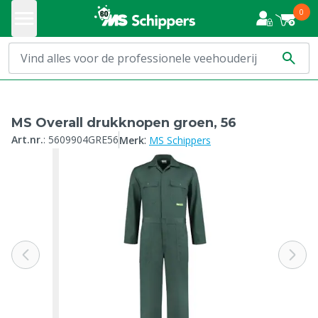
0
MS Overall drukknopen groen, 56
:
Art.nr.
:
5609904GRE56
Merk
MS Schippers