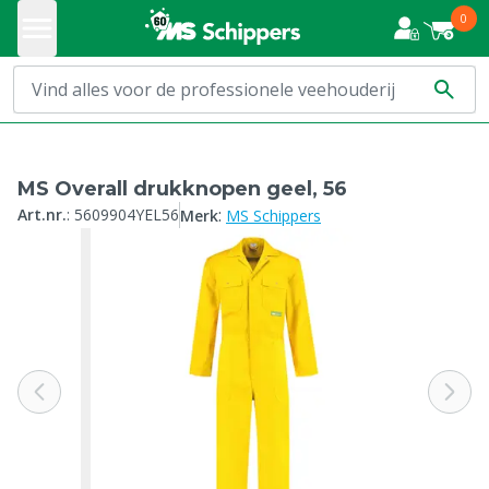
0
MS Overall drukknopen geel, 56
:
Art.nr.
:
5609904YEL56
Merk
MS Schippers