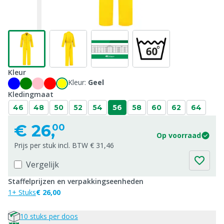
Kleur
Kleur:
Geel
Kledingmaat
46
48
50
52
54
56
58
60
62
64
€
26,
00
Op voorraad
Prijs per stuk incl. BTW € 31,46
Vergelijk
Staffelprijzen en verpakkingseenheden
1+ Stuks
€ 26,00
10 stuks per doos