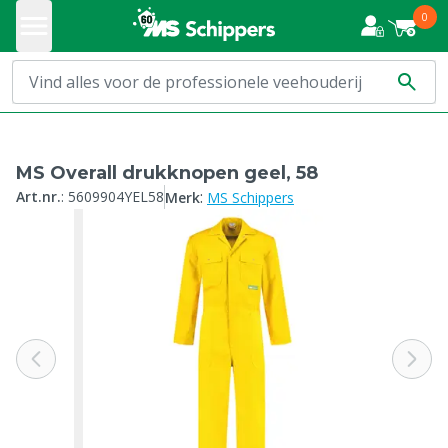
0
MS Overall drukknopen geel, 58
:
Art.nr.
:
5609904YEL58
Merk
MS Schippers