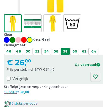
Kleur
Kleur:
Geel
Kledingmaat
46
48
50
52
54
56
58
60
62
64
€
26,
00
Op voorraad
Prijs per stuk incl. BTW € 31,46
Vergelijk
Staffelprijzen en verpakkingseenheden
1+ Stuks
€ 26,00
10 stuks per doos