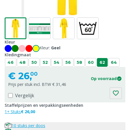
Kleur
Kleur:
Geel
Kledingmaat
46
48
50
52
54
56
58
60
62
64
€
26,
00
Op voorraad
Prijs per stuk incl. BTW € 31,46
Vergelijk
Staffelprijzen en verpakkingseenheden
1+ Stuks
€ 26,00
10 stuks per doos