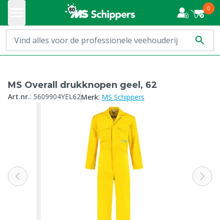
0
MS Overall drukknopen geel, 62
:
Art.nr.
:
5609904YEL62
Merk
MS Schippers