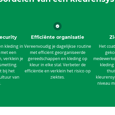
ecurity
Efficiënte organisatie
Zi
 kleding in
Vereenvoudig je dagelijkse routine
Het coat
n met een
met efficiënt georganiseerde
gekoz
 verklein je
gereedschappen en kleding op
medewerker
smetting.
kleur in elke stal. Verbeter de
kleding
 bij het
efficiëntie en verklein het risico op
thui
ultuur van
ziektes.
kleurensy
.
niveau m