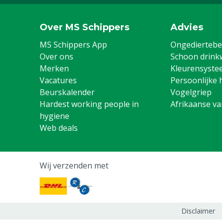
Over MS Schippers
Advies
MS Schippers App
Ongediertebes
Over ons
Schoon drink
Merken
Kleurensyste
Vacatures
Persoonlijke 
Beurskalender
Vogelgriep
Hardest working people in
Afrikaanse v
hygiene
Web deals
Wij verzenden met
Disclaimer