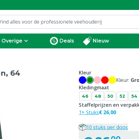
Overige
Deals
Nieuw
n, 64
Kleur
Kleur:
Gr
Kledingmaat
46
48
50
52
54
Staffelprijzen en verpa
1+ Stuks
€ 26,00
10 stuks per doos
00