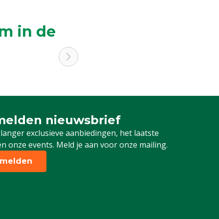
m in de
elden nieuwsbrief
 je in voor onze nieuwsbrief
 langer exclusieve aanbiedingen, het laatste
n onze events. Meld je aan voor onze mailing.
melden