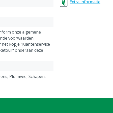
Extra informatie
40-42 = XS (extra small)
44-46 = S (small)
48-50 = M (medium)
52-54 = L (large)
56-58 = XL (extra large)
onform onze algemene
60-62 = XXL (extra extra l
antie voorwaarden,
64-66 = 3XL (extra extra e
 het kopje "Klantenservice
 Retour" onderaan deze
ens, Pluimvee, Schapen,
g
rall