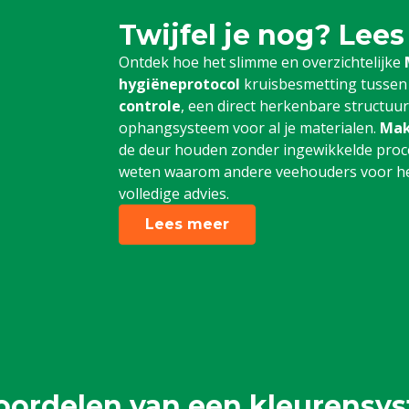
Twijfel je nog? Lees
Ontdek hoe het slimme en overzichtelijke
stof: Polyester
hygiëneprotocol
kruisbesmetting tussen
controle
, een direct herkenbare structuu
ophangsysteem voor al je materialen.
Mak
de deur houden zonder ingewikkelde proce
weten waarom andere veehouders voor het
volledige advies.
Lees meer
oordelen van een kleurensy