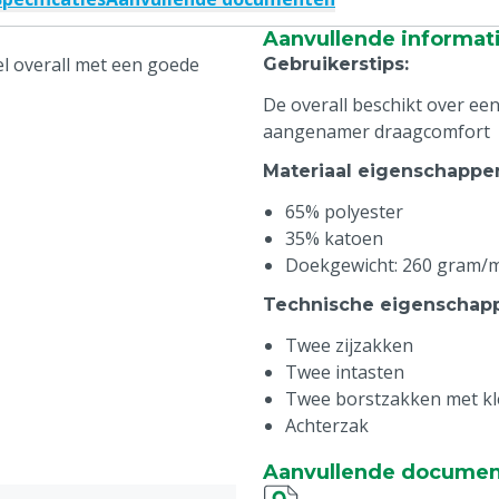
Aanvullende informat
l overall met een goede
Gebruikerstips
:
De overall beschikt over een
aangenamer draagcomfort
Materiaal eigenschappe
65% polyester
35% katoen
Doekgewicht: 260 gram/
Technische eigenschap
Twee zijzakken
Twee intasten
Twee borstzakken met k
Achterzak
Duimstokzak
Aanvullende docume
Bijzonderheden
: