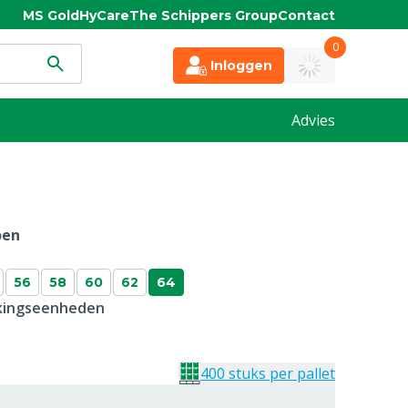
MS Gold
HyCare
The Schippers Group
Contact
0
Inloggen
Advies
oen
56
58
60
62
64
kkingseenheden
400 stuks per pallet