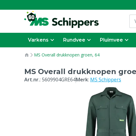
Varkens
Rundvee
Pluimvee
MS Overall drukknopen groen, 64
MS Overall drukknopen groe
Art.nr.
:
5609904GRE64
Merk
:
MS Schippers