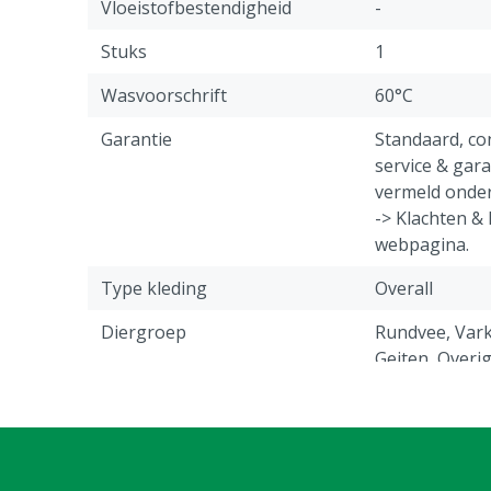
Vloeistofbestendigheid
-
Stuks
1
Wasvoorschrift
60°C
Garantie
Standaard, c
service & gar
vermeld onder
-> Klachten &
webpagina.
Type kleding
Overall
Diergroep
Rundvee, Vark
Geiten, Overi
Sluiting
Knoop
Doekgewicht
260 g/m²
Type overall
Standaard ove