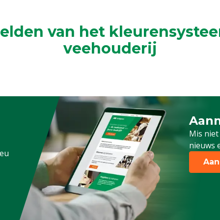
elden van het kleurensystee
veehouderij
Aanm
Schrijf
Mis niet
nieuws e
.eu
Aan