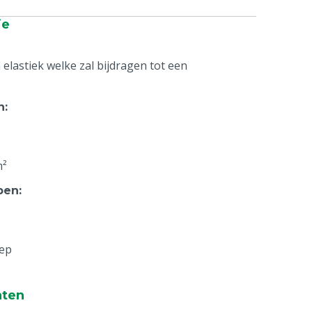
ie
 elastiek welke zal bijdragen tot een
n
:
m²
pen
:
lep
nten