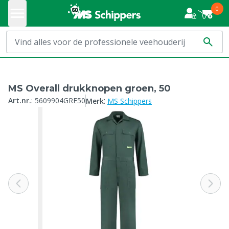
0
MS Overall drukknopen groen, 50
:
Art.nr.
:
5609904GRE50
Merk
MS Schippers