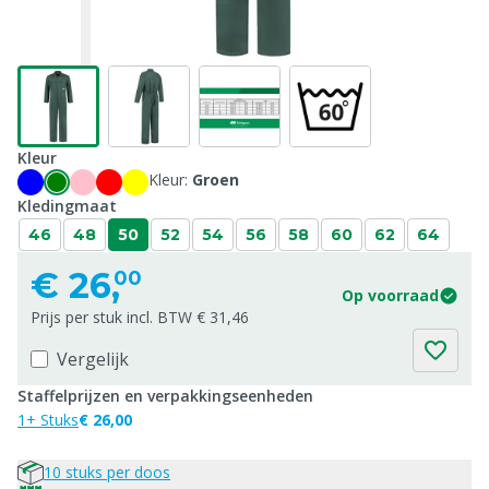
Kleur
Kleur:
Groen
Kledingmaat
46
48
50
52
54
56
58
60
62
64
€
26,
00
Op voorraad
Prijs per stuk incl. BTW € 31,46
Vergelijk
Staffelprijzen en verpakkingseenheden
1+ Stuks
€ 26,00
10 stuks per doos