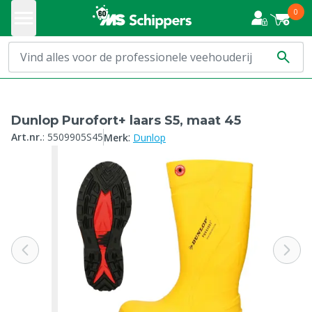
0
Dunlop Purofort+ laars S5, maat 45
:
Art.nr.
:
5509905S45
Merk
Dunlop