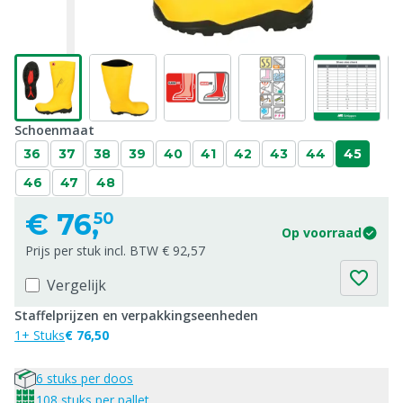
Schoenmaat
36
37
38
39
40
41
42
43
44
45
46
47
48
€
76,
50
Op voorraad
Prijs per stuk incl. BTW € 92,57
Vergelijk
Staffelprijzen en verpakkingseenheden
1+ Stuks
€ 76,50
6 stuks per doos
108 stuks per pallet