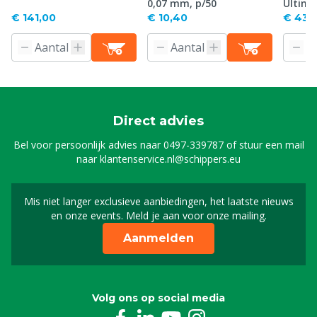
0,07 mm, p/50
Ultima
€ 141,00
€ 10,40
€ 43,
Direct advies
Bel voor persoonlijk advies naar
0497-339787
of stuur een mail
naar
klantenservice.nl@schippers.eu
Mis niet langer exclusieve aanbiedingen, het laatste nieuws
Schrijf je in voor onze n
en onze events. Meld je aan voor onze mailing.
Aanmelden
Volg ons op social media