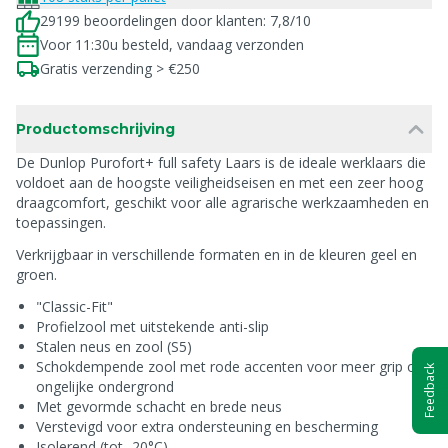
29199 beoordelingen door klanten: 7,8/10
Voor 11:30u besteld, vandaag verzonden
Gratis verzending > €250
Productomschrijving
De Dunlop Purofort+ full safety Laars is de ideale werklaars die
voldoet aan de hoogste veiligheidseisen en met een zeer hoog
draagcomfort, geschikt voor alle agrarische werkzaamheden en
toepassingen.
Verkrijgbaar in verschillende formaten en in de kleuren geel en
groen.
"Classic-Fit"
Profielzool met uitstekende anti-slip
Stalen neus en zool (S5)
Schokdempende zool met rode accenten voor meer grip op
Feedback
ongelijke ondergrond
Met gevormde schacht en brede neus
Verstevigd voor extra ondersteuning en bescherming
Isolerend (tot -20°C)