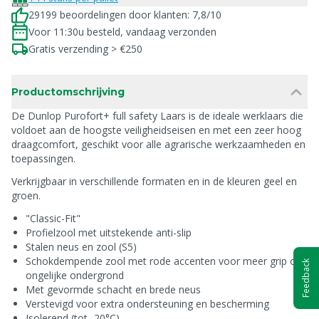
29199 beoordelingen door klanten: 7,8/10
Voor 11:30u besteld, vandaag verzonden
Gratis verzending > €250
Productomschrijving
De Dunlop Purofort+ full safety Laars is de ideale werklaars die
voldoet aan de hoogste veiligheidseisen en met een zeer hoog
draagcomfort, geschikt voor alle agrarische werkzaamheden en
toepassingen.
Verkrijgbaar in verschillende formaten en in de kleuren geel en
groen.
"Classic-Fit"
Profielzool met uitstekende anti-slip
Stalen neus en zool (S5)
Schokdempende zool met rode accenten voor meer grip op
Feedback
ongelijke ondergrond
Met gevormde schacht en brede neus
Verstevigd voor extra ondersteuning en bescherming
Isolerend (tot -20°C)