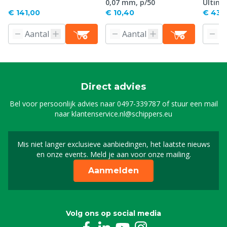
0,07 mm, p/50
Ultima
€ 141,00
€ 10,40
€ 43,
Direct advies
Bel voor persoonlijk advies naar
0497-339787
of stuur een mail
naar
klantenservice.nl@schippers.eu
Mis niet langer exclusieve aanbiedingen, het laatste nieuws
Schrijf je in voor onze n
en onze events. Meld je aan voor onze mailing.
Aanmelden
Volg ons op social media