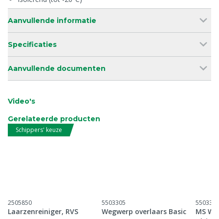
Aanvullende informatie
Specificaties
Aanvullende documenten
Video's
Gerelateerde producten
Schippers' keuze
2505850
5503305
550330
Laarzenreiniger, RVS
Wegwerp overlaars Basic
MS Weg