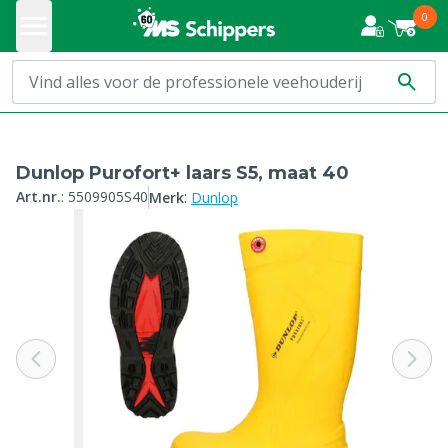
0
Dunlop Purofort+ laars S5, maat 40
:
Art.nr.
:
5509905S40
Merk
Dunlop