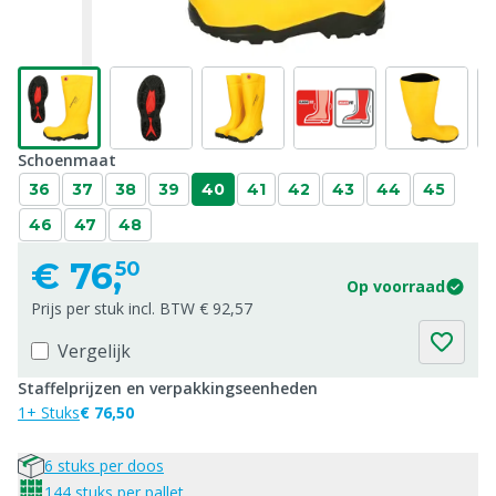
Schoenmaat
36
37
38
39
40
41
42
43
44
45
46
47
48
€
76,
50
Op voorraad
Prijs per stuk incl. BTW € 92,57
Vergelijk
Staffelprijzen en verpakkingseenheden
1+ Stuks
€ 76,50
6 stuks per doos
144 stuks per pallet