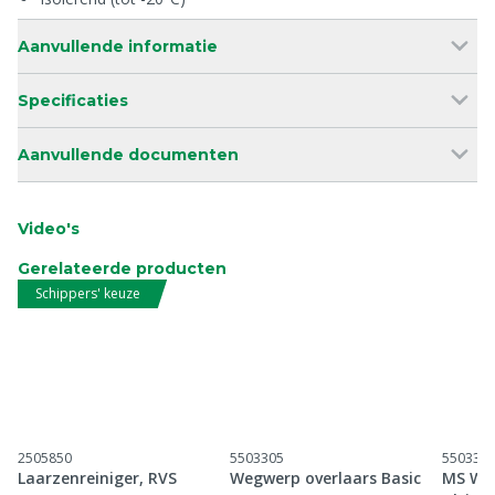
Aanvullende informatie
Specificaties
Aanvullende documenten
Video's
Gerelateerde producten
Schippers' keuze
2505850
5503305
550330
Laarzenreiniger, RVS
Wegwerp overlaars Basic
MS Weg