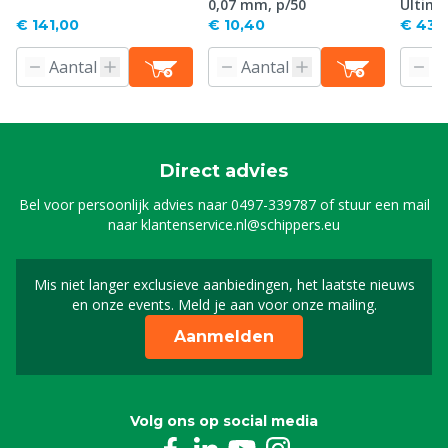
0,07 mm, p/50
Ultima
€ 141,00
€ 10,40
€ 43,
Direct advies
Bel voor persoonlijk advies naar
0497-339787
of stuur een mail
naar
klantenservice.nl@schippers.eu
Mis niet langer exclusieve aanbiedingen, het laatste nieuws
Schrijf je in voor onze n
en onze events. Meld je aan voor onze mailing.
Aanmelden
Volg ons op social media