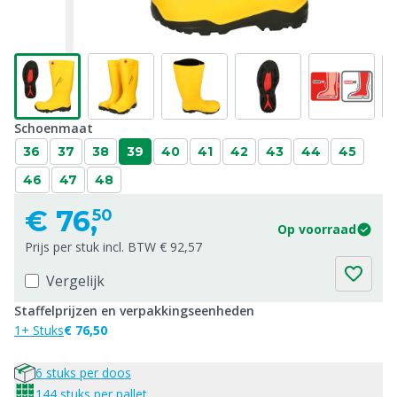
Schoenmaat
36
37
38
39
40
41
42
43
44
45
46
47
48
€
76,
50
Op voorraad
Prijs per stuk incl. BTW € 92,57
Vergelijk
Staffelprijzen en verpakkingseenheden
1+ Stuks
€ 76,50
6 stuks per doos
144 stuks per pallet