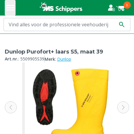
0
Dunlop Purofort+ laars S5, maat 39
:
Art.nr.
:
5509905S39
Merk
Dunlop