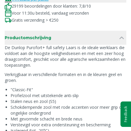
29199 beoordelingen door klanten: 7,8/10
Voor 11:30u besteld, vandaag verzonden
Gratis verzending > €250
Productomschrijving
De Dunlop Purofort+ full safety Laars is de ideale werklaars die
voldoet aan de hoogste veiligheidseisen en met een zeer hoog
draagcomfort, geschikt voor alle agrarische werkzaamheden en
toepassingen.
Verkrijgbaar in verschillende formaten en in de kleuren geel en
groen.
"Classic-Fit"
Profielzool met uitstekende anti-slip
Stalen neus en zool (S5)
Schokdempende zool met rode accenten voor meer grip op
Feedback
ongelijke ondergrond
Met gevormde schacht en brede neus
Verstevigd voor extra ondersteuning en bescherming
Isolerend (tot -20°C)