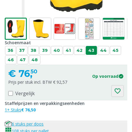
Schoenmaat
36
37
38
39
40
41
42
43
44
45
46
47
48
€
76,
50
Op voorraad
Prijs per stuk incl. BTW € 92,57
Vergelijk
Staffelprijzen en verpakkingseenheden
1+ Stuks
€ 76,50
6 stuks per doos
108 stuks per pallet