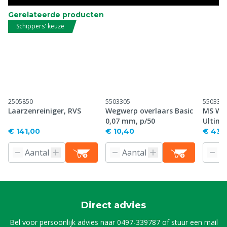
Gerelateerde producten
Schippers' keuze
2505850
5503305
550330
Laarzenreiniger, RVS
Wegwerp overlaars Basic
MS Weg
0,07 mm, p/50
Ultima
€ 141,00
€ 10,40
€ 43,
Direct advies
Bel voor persoonlijk advies naar
0497-339787
of stuur een mail