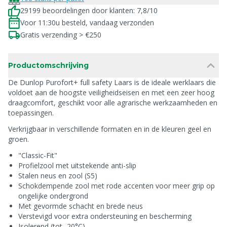
29199 beoordelingen door klanten: 7,8/10
Voor 11:30u besteld, vandaag verzonden
Gratis verzending > €250
Productomschrijving
De Dunlop Purofort+ full safety Laars is de ideale werklaars die
voldoet aan de hoogste veiligheidseisen en met een zeer hoog
draagcomfort, geschikt voor alle agrarische werkzaamheden en
toepassingen.
Verkrijgbaar in verschillende formaten en in de kleuren geel en
groen.
"Classic-Fit"
Profielzool met uitstekende anti-slip
Stalen neus en zool (S5)
Schokdempende zool met rode accenten voor meer grip op
ongelijke ondergrond
Met gevormde schacht en brede neus
Verstevigd voor extra ondersteuning en bescherming
Isolerend (tot -20°C)