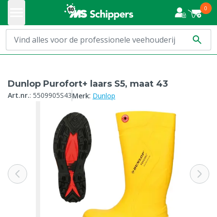
0
Dunlop Purofort+ laars S5, maat 43
:
Art.nr.
:
5509905S43
Merk
Dunlop