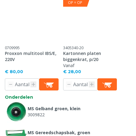
OP = OP
0709995
3405340-20
Proxxon multitool IBS/E,
Kartonnen platen
220V
biggenkrat, p/20
Vanaf
€ 80,00
€ 28,00
Onderdelen
MS Gelband groen, klein
3009822
MS Gereedschapsbak, groen