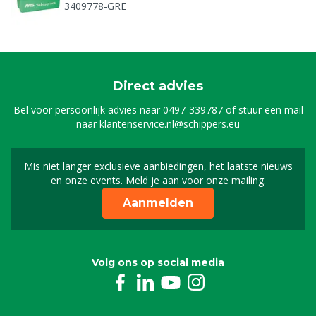
3409778-GRE
Frame behandelwagen
8800498
Direct advies
Wieldop rvs tbv sproeiwagen/scippy
Bel voor persoonlijk advies naar
0497-339787
of stuur een mail
8803717
naar
klantenservice.nl@schippers.eu
Wiel rubber sproeiw. /bb-behandelwagen
Mis niet langer exclusieve aanbiedingen, het laatste nieuws
Schrijf je in voor onze n
8803718
en onze events. Meld je aan voor onze mailing.
Aanmelden
Zwenkwiel 10 cm
8803725
Volg ons op social media
Biggenkrat open, 60L
3405338