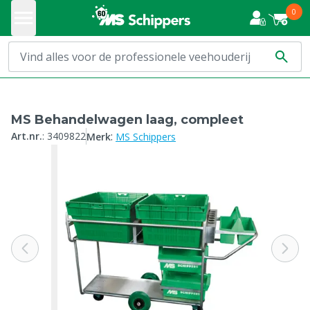
0
MS Behandelwagen laag, compleet
:
Art.nr.
:
3409822
Merk
MS Schippers