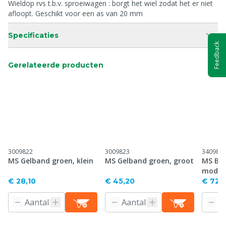
Wieldop rvs t.b.v. sproeiwagen : borgt het wiel zodat het er niet
afloopt. Geschikt voor een as van 20 mm
Specificaties
Feedback
Gerelateerde producten
3009822
3009823
340982
MS Gelband groen, klein
MS Gelband groen, groot
MS Be
model,
€ 28,10
€ 45,20
€ 722,