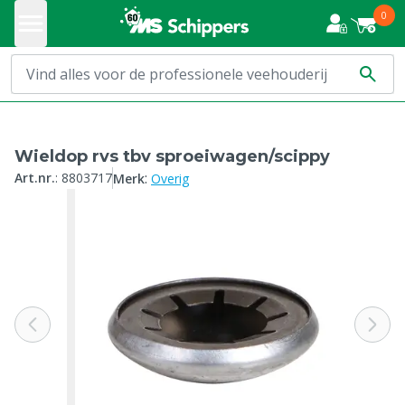
0
Wieldop rvs tbv sproeiwagen/scippy
:
Art.nr.
:
8803717
Merk
Overig