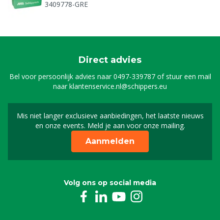
3409778-GRE
Frame behandelwagen
8800498
Direct advies
Wieldop rvs tbv sproeiwagen/scippy
Bel voor persoonlijk advies naar
0497-339787
of stuur een mail
8803717
naar
klantenservice.nl@schippers.eu
Wiel rubber sproeiw. /bb-behandelwagen
Mis niet langer exclusieve aanbiedingen, het laatste nieuws
Schrijf je in voor onze n
8803718
en onze events. Meld je aan voor onze mailing.
Aanmelden
Zwenkwiel 10 cm
8803725
Volg ons op social media
Biggenkrat dicht, 80L
3405341