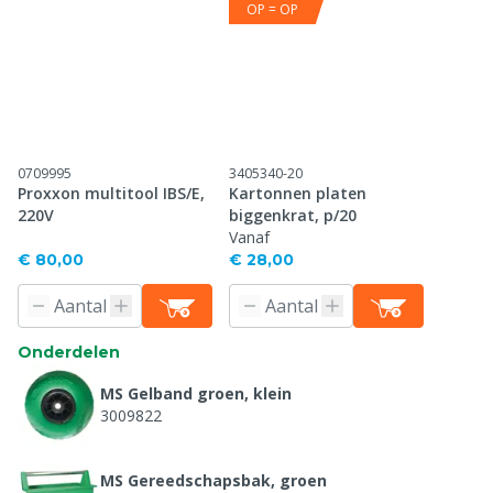
OP = OP
0709995
3405340-20
Proxxon multitool IBS/E,
Kartonnen platen
220V
biggenkrat, p/20
Vanaf
€ 80,00
€ 28,00
Onderdelen
MS Gelband groen, klein
3009822
MS Gereedschapsbak, groen