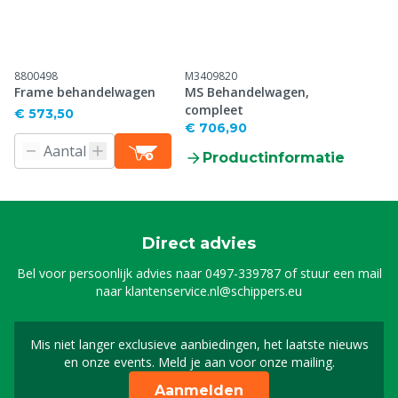
8800498
M3409820
Frame behandelwagen
MS Behandelwagen,
compleet
€ 573,50
€ 706,90
Productinformatie
Direct advies
Bel voor persoonlijk advies naar
0497-339787
of stuur een mail
naar
klantenservice.nl@schippers.eu
Mis niet langer exclusieve aanbiedingen, het laatste nieuws
Schrijf je in voor onze n
en onze events. Meld je aan voor onze mailing.
Aanmelden