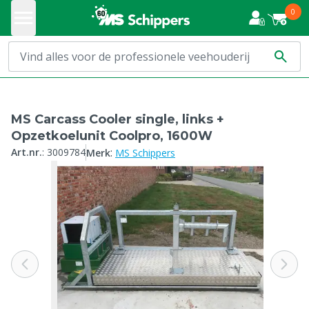
0
MS Carcass Cooler single, links +
Opzetkoelunit Coolpro, 1600W
:
Art.nr.
:
3009784
Merk
MS Schippers