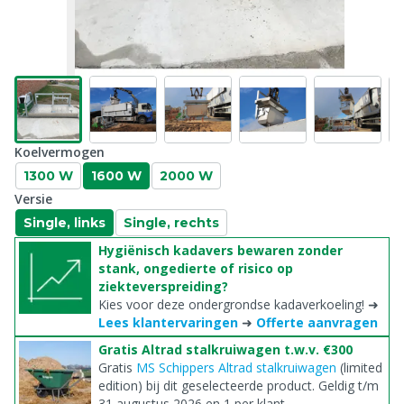
Koelvermogen
1300 W
1600 W
2000 W
Versie
Single, links
Single, rechts
Hygiënisch kadavers bewaren zonder
stank, ongedierte of risico op
ziekteverspreiding?
Kies voor deze ondergrondse kadaverkoeling! ➜
Lees klantervaringen
➜
Offerte aanvragen
Gratis Altrad stalkruiwagen t.w.v. €300
Gratis
MS Schippers Altrad stalkruiwagen
(limited
edition) bij dit geselecteerde product. Geldig t/m
31 augustus 2026 en 1 per klant.