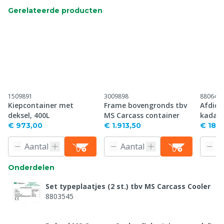
Gerelateerde producten
1509891
3009898
880641
Kiepcontainer met
Frame bovengronds tbv
Afdich
deksel, 400L
MS Carcass container
kadave
meter
€ 973,00
€ 1.913,50
€ 18,4
Onderdelen
Set typeplaatjes (2 st.) tbv MS Carcass Cooler
8803545