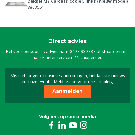
Deksel MS Carcass Cooler, links (nieuw model)
8803551
Deksel MS Carcass Cooler, rechts (nieuw
model)
8803552
Direct advies
Rek MS Carcass Cooler Single
Bel voor persoonlijk advies naar
0497-339787
of stuur een mail
8803554
naar
klantenservice.nl@schippers.eu
MS Carcass Cooler single, links zonder koelunit
Mis niet langer exclusieve aanbiedingen, het laatste nieuws
Schrijf je in voor onze n
3009877
en onze events. Meld je aan voor onze mailing.
Aanmelden
MS Opzetkoelunit Coolpro 1600W
3009887
Ketting voor MS Kadaverkoeling single & duo
Volg ons op social media
NL
8803599