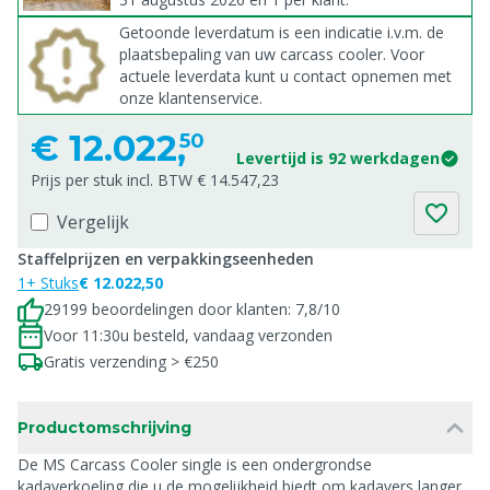
Getoonde leverdatum is een indicatie i.v.m. de
plaatsbepaling van uw carcass cooler. Voor
actuele leverdata kunt u contact opnemen met
onze klantenservice.
€
12.022,
50
Levertijd is 92 werkdagen
Prijs per stuk incl. BTW € 14.547,23
Vergelijk
Staffelprijzen en verpakkingseenheden
1+ Stuks
€ 12.022,50
29199 beoordelingen door klanten: 7,8/10
Voor 11:30u besteld, vandaag verzonden
Gratis verzending > €250
Productomschrijving
De MS Carcass Cooler single is een ondergrondse
kadaverkoeling die u de mogelijkheid biedt om kadavers langer