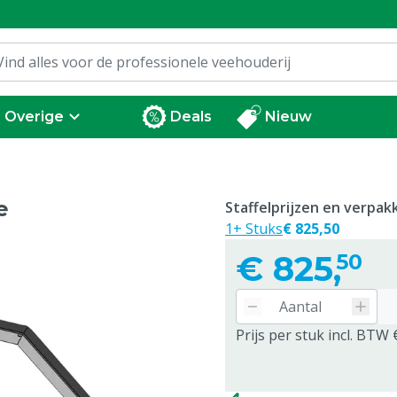
Overige
Deals
Nieuw
e
Staffelprijzen en verpa
1+ Stuks
€ 825,50
€
825,
50
Prijs per stuk incl. BTW 