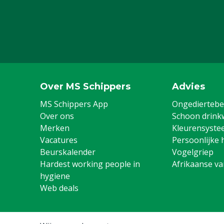
Over MS Schippers
Advies
MS Schippers App
Ongediertebes
Over ons
Schoon drink
Merken
Kleurensyste
Vacatures
Persoonlijke 
Beurskalender
Vogelgriep
Hardest working people in
Afrikaanse v
hygiene
Web deals