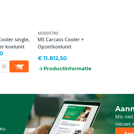
M3009780
ooler single,
MS Carcass Cooler +
er koelunit
Opzetkoelunit
50
€ 11.812,50
Productinformatie
Aanm
Schrijf
Mis niet
nieuws e
.eu
Aan