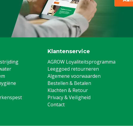
Klantenservice
trijding
AGROW Loyaliteitsprogramma
water
Leeggoed retourneren
em
Algemene voorwaarden
hygiëne
Bestellen & Betalen
Klachten & Retour
arkenspest
Privacy & Veiligheid
Contact