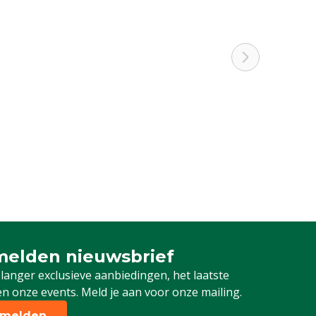
elden nieuwsbrief
 je in voor onze nieuwsbrief
 langer exclusieve aanbiedingen, het laatste
n onze events. Meld je aan voor onze mailing.
melden