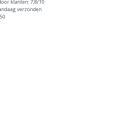
oor klanten: 7,8/10
vandaag verzonden
250