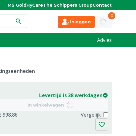
MS Gold
HyCare
The Schippers Group
Contact
0
Inloggen
Advies
kkingseenheden
Levertijd is 38 werkdagen
In winkelwagen
€ 998,86
Vergelijk