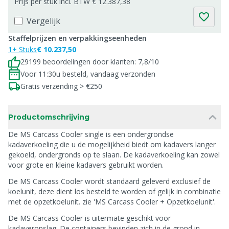
Prijs per stuk incl. BTW € 12.387,38
Vergelijk
Staffelprijzen en verpakkingseenheden
1+ Stuks
€ 10.237,50
29199 beoordelingen door klanten: 7,8/10
Voor 11:30u besteld, vandaag verzonden
Gratis verzending > €250
Productomschrijving
De MS Carcass Cooler single is een ondergrondse
kadaverkoeling die u de mogelijkheid biedt om kadavers langer
gekoeld, ondergronds op te slaan. De kadaverkoeling kan zowel
voor grote en kleine kadavers gebruikt worden.
De MS Carcass Cooler wordt standaard geleverd exclusief de
koelunit, deze dient los besteld te worden of gelijk in combinatie
met de opzetkoelunit. zie 'MS Carcass Cooler + Opzetkoelunit'.
De MS Carcass Cooler is uitermate geschikt voor
kadaveropslag. De containers bevinden zich in de grond in