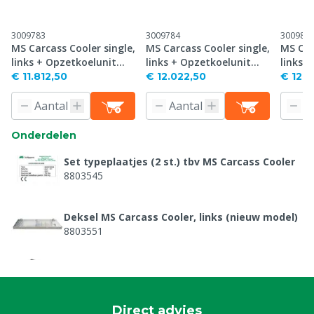
3009783
3009784
300985
MS Carcass Cooler single,
MS Carcass Cooler single,
MS Car
links + Opzetkoelunit
links + Opzetkoelunit
links 
Coolpro, 1300W
Coolpro, 1600W
Coolpr
€ 11.812,50
€ 12.022,50
€ 12.2
Onderdelen
Set typeplaatjes (2 st.) tbv MS Carcass Cooler
8803545
Deksel MS Carcass Cooler, links (nieuw model)
8803551
Rek MS Carcass Cooler Single
8803554
Direct advies