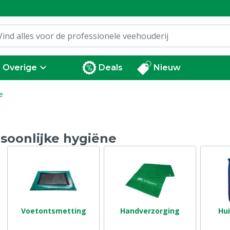
Overige
Deals
Nieuw
e
soonlijke hygiëne
Voetontsmetting
Handverzorging
Hu