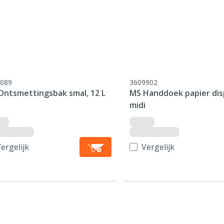
089
3609902
Ontsmettingsbak smal, 12 L
MS Handdoek papier dis
midi
ergelijk
Vergelijk