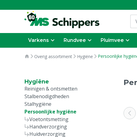
Varkens
Rundvee
Pluimvee
Persoonlijke hygiën
Overig assortiment
Hygiëne
Per
Hygiëne
Reinigen & ontsmetten
Stalbenodigdheden
Stalhygiëne
Persoonlijke hygiëne
Voetontsmetting
Handverzorging
Huidverzorging