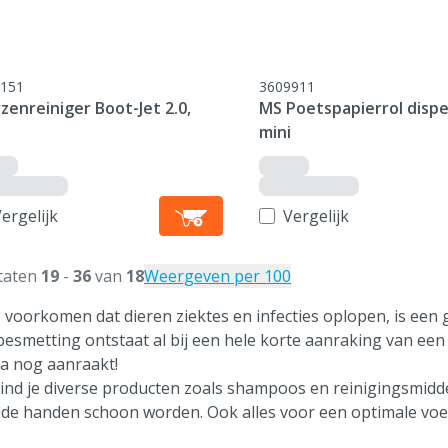
151
3609911
zenreiniger Boot-Jet 2.0,
MS Poetspapierrol dispe
mini
ergelijk
Vergelijk
taten
19
-
36
van
18
Weergeven per 100
 voorkomen dat dieren ziektes en infecties oplopen, is een 
besmetting ontstaat al bij een hele korte aanraking van een z
a nog aanraakt!
vind je diverse producten zoals shampoos en reinigingsmid
lde handen schoon worden. Ook alles voor een optimale voet