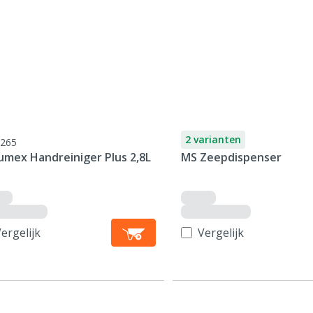
2 varianten
265
umex Handreiniger Plus 2,8L
MS Zeepdispenser
ergelijk
Vergelijk