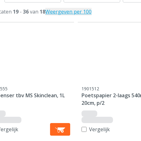
taten
19
-
36
van
18
Weergeven per 100
555
1901512
enser tbv MS Skinclean, 1L
Poetspapier 2-laags 540
20cm, p/2
ergelijk
Vergelijk