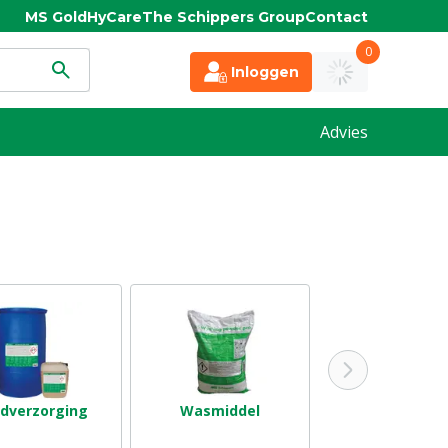
MS Gold
HyCare
The Schippers Group
Contact
0
Inloggen
Advies
idverzorging
Wasmiddel