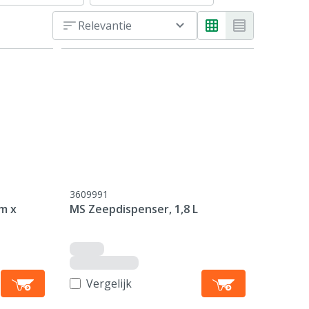
Relevantie
3609991
m x
MS Zeepdispenser, 1,8 L
Vergelijk