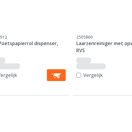
912
2505860
Poetspapierrol dispenser,
Laarzenreiniger met op
RVS
ergelijk
Vergelijk