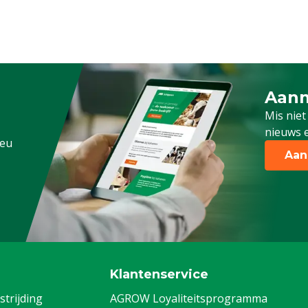
Aanm
Schrijf
Mis niet
nieuws e
.eu
Aan
Klantenservice
trijding
AGROW Loyaliteitsprogramma