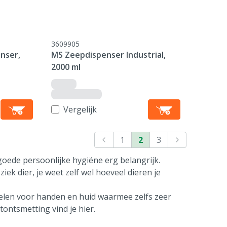
3609905
nser,
MS Zeepdispenser Industrial,
2000 ml
Vergelijk
1
2
3
goede persoonlijke hygiëne erg belangrijk.
iek dier, je weet zelf wel hoeveel dieren je
delen voor handen en huid waarmee zelfs zeer
ontsmetting vind je hier.