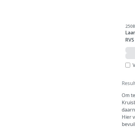
2508
Laar
RVS
V
Resul
Om te
Kruis
daarn
Hier 
bevui