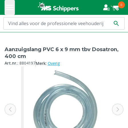
0
Aanzuigslang PVC 6 x 9 mm tbv Dosatron,
400 cm
:
Art.nr.
:
8804197
Merk
Overig