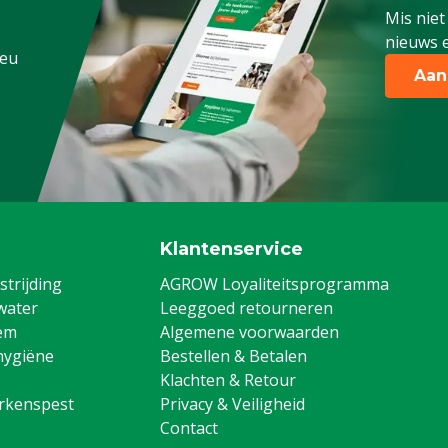
Mis niet
nieuws e
.eu
Aan
Klantenservice
trijding
AGROW Loyaliteitsprogramma
water
Leeggoed retourneren
em
Algemene voorwaarden
hygiëne
Bestellen & Betalen
Klachten & Retour
arkenspest
Privacy & Veiligheid
Contact