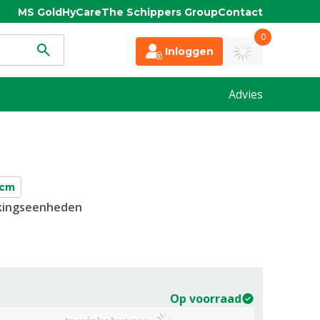
MS Gold
HyCare
The Schippers Group
Contact
0
Inloggen
Advies
 cm
kkingseenheden
Op voorraad