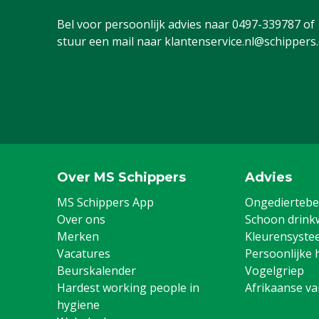
Bel voor persoonlijk advies naar
0497-339787
of
stuur een mail naar
klantenservice.nl@schippers
Over MS Schippers
Advies
MS Schippers App
Ongediertebes
Over ons
Schoon drink
Merken
Kleurensyste
Vacatures
Persoonlijke 
Beurskalender
Vogelgriep
Hardest working people in
Afrikaanse v
hygiene