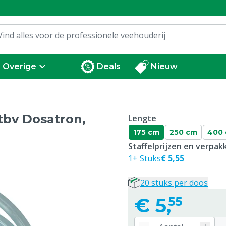
Overige
Deals
Nieuw
tbv Dosatron,
Lengte
175 cm
250 cm
400
Staffelprijzen en verpa
1+ Stuks
€ 5,55
20 stuks per doos
€
5,
55