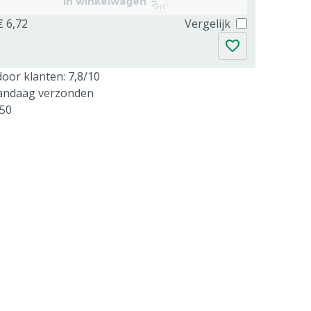
In winkelwagen
€ 6,72
Vergelijk
oor klanten: 7,8/10
vandaag verzonden
250