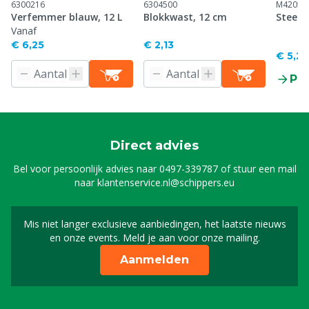
6300216
6304500
M42057
Verfemmer blauw, 12 L
Blokkwast, 12 cm
Steel 
Vanaf
€ 6,25
€ 2,13
€ 5,20
Pr
Direct advies
Bel voor persoonlijk advies naar
0497-339787
of stuur een mail
naar
klantenservice.nl@schippers.eu
Mis niet langer exclusieve aanbiedingen, het laatste nieuws
Schrijf je in voor onze n
en onze events. Meld je aan voor onze mailing.
Aanmelden