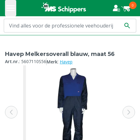
0
Havep Melkersoverall blauw, maat 56
:
Art.nr.
:
5607110S56
Merk
Havep