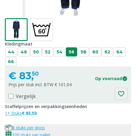
Kledingmaat
44
46
50
52
54
56
58
60
62
64
66
€
83,
50
Op voorraad
Prijs per stuk incl. BTW € 101,04
Vergelijk
Staffelprijzen en verpakkingseenheden
1+ Stuks
€ 83,50
8 stuks per doos
320 stuks per pallet