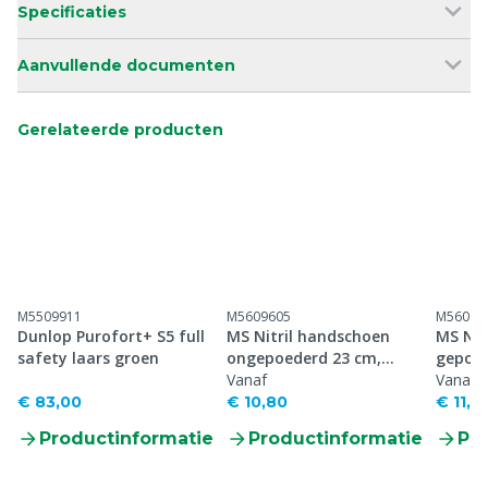
Specificaties
Aanvullende documenten
Gerelateerde producten
M5509911
M5609605
M56096
Dunlop Purofort+ S5 full
MS Nitril handschoen
MS Nit
safety laars groen
ongepoederd 23 cm,
gepoed
p/100
Vanaf
Vanaf
€ 83,00
€ 10,80
€ 11,7
Productinformatie
Productinformatie
Pr