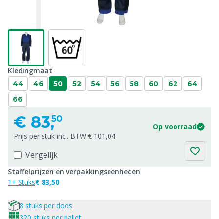
Kledingmaat
44
46
50
52
54
56
58
60
62
64
66
€
83,
50
Op voorraad
Prijs per stuk incl. BTW € 101,04
Vergelijk
Staffelprijzen en verpakkingseenheden
1+ Stuks
€ 83,50
8 stuks per doos
320 stuks per pallet