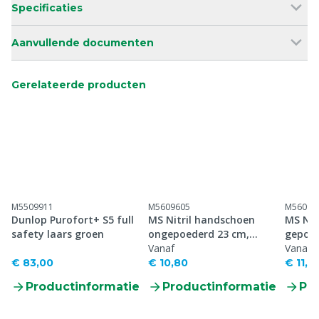
Specificaties
Aanvullende documenten
Gerelateerde producten
M5509911
M5609605
M56096
Dunlop Purofort+ S5 full
MS Nitril handschoen
MS Nit
safety laars groen
ongepoederd 23 cm,
gepoed
p/100
Vanaf
Vanaf
€ 83,00
€ 10,80
€ 11,7
Productinformatie
Productinformatie
Pr