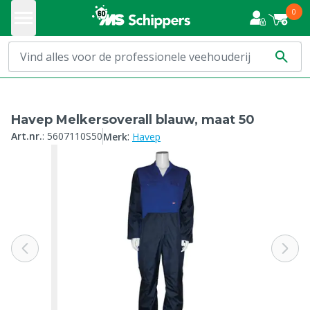
0
Havep Melkersoverall blauw, maat 50
:
Art.nr.
:
5607110S50
Merk
Havep