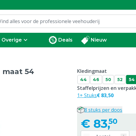
Overige
Deals
Nieuw
, maat 54
Kledingmaat
44
46
50
52
54
Staffelprijzen en verpa
1+ Stuks
€ 83,50
8 stuks per doos
€
83,
50