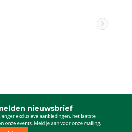
elden nieuwsbrief
 je in voor onze nieuwsbrief
 langer exclusieve aanbiedingen, het laatste
n onze events. Meld je aan voor onze mailing.