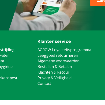
Aan
Klantenservice
trijding
AGROW Loyaliteitsprogramma
water
Leeggoed retourneren
em
Algemene voorwaarden
hygiëne
Bestellen & Betalen
Klachten & Retour
arkenspest
Privacy & Veiligheid
Contact