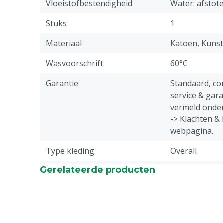
Vloeistofbestendigheid
Water: afstot
Stuks
1
Materiaal
Katoen, Kunst
Wasvoorschrift
60°C
Garantie
Standaard, c
service & gar
vermeld onder
-> Klachten &
webpagina.
Type kleding
Overall
Gerelateerde producten
Diergroep
Rundvee, Scha
Sluiting
Knoop
Doekgewicht
245 g/m²