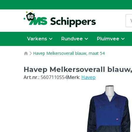
Varkens
Rundvee
Pluimvee
Havep Melkersoverall blauw, maat 54
Havep Melkersoverall blauw
Art.nr.
:
5607110S54
Merk
:
Havep