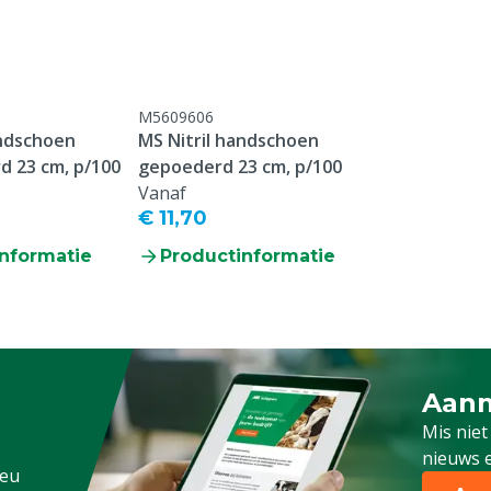
rall
M5609606
andschoen
MS Nitril handschoen
 23 cm, p/100
gepoederd 23 cm, p/100
Vanaf
€ 11,70
nformatie
Productinformatie
Aanm
Schrijf
Mis niet
nieuws e
.eu