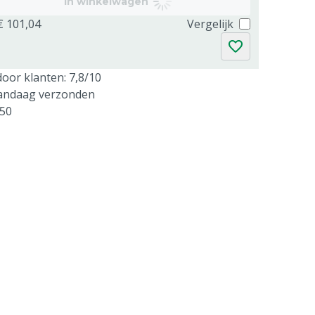
In winkelwagen
€ 101,04
Vergelijk
oor klanten: 7,8/10
vandaag verzonden
250