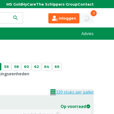
MS Gold
HyCare
The Schippers Group
Contact
0
Inloggen
Advies
56
58
60
62
64
66
kkingseenheden
320 stuks per pallet
Op voorraad