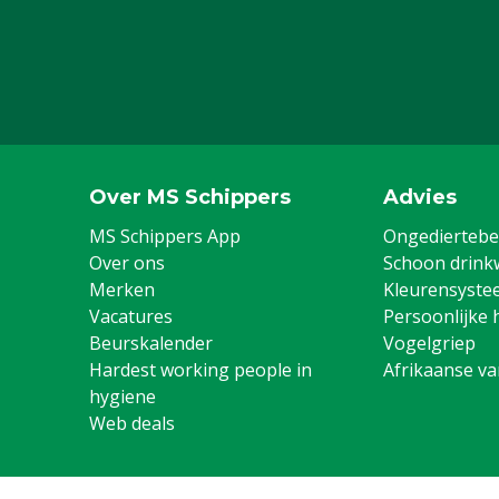
Over MS Schippers
Advies
MS Schippers App
Ongediertebes
Over ons
Schoon drink
Merken
Kleurensyste
Vacatures
Persoonlijke 
Beurskalender
Vogelgriep
Hardest working people in
Afrikaanse v
hygiene
Web deals