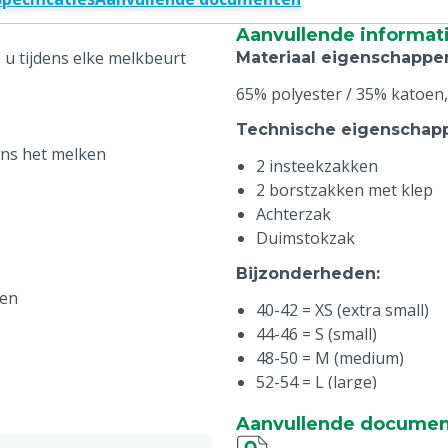
Aanvullende informat
 u tijdens elke melkbeurt
Materiaal eigenschappe
65% polyester / 35% katoen,
Technische eigenschap
ens het melken
2 insteekzakken
2 borstzakken met klep
Achterzak
Duimstokzak
Bijzonderheden
:
den
40-42 = XS (extra small)
44-46 = S (small)
48-50 = M (medium)
52-54 = L (large)
56-58 = XL (extra large)
Aanvullende docume
60-62 = XXL (extra extra l