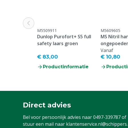
Type overall
Standaard ove
Kleur
Blauw
Kledingmaat
54
M5509911
M5609605
Dunlop Purofort+ S5 full
MS Nitril h
safety laars groen
ongepoederd
Vanaf
€ 83,00
€ 10,80
Productinformatie
Producti
Direct advies
Bel voor persoonlijk advies naar
0497-339787
of
stuur een mail naar
klantenservice.nl@schippers