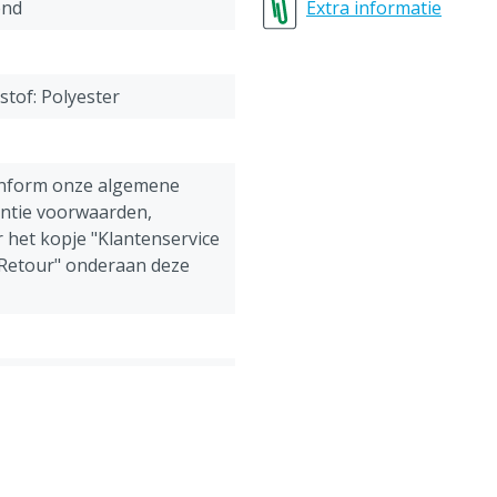
64-66 = 3XL (extra extra e
end
Extra informatie
stof: Polyester
onform onze algemene
antie voorwaarden,
 het kopje "Klantenservice
 Retour" onderaan deze
pen, Geiten