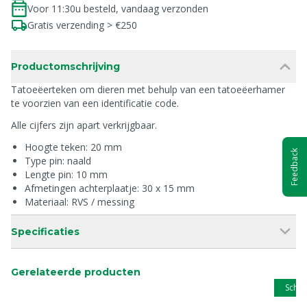
Voor 11:30u besteld, vandaag verzonden
Gratis verzending > €250
Productomschrijving
Tatoeëerteken om dieren met behulp van een tatoeëerhamer
te voorzien van een identificatie code.
Alle cijfers zijn apart verkrijgbaar.
Hoogte teken: 20 mm
Feedback
Type pin: naald
Lengte pin: 10 mm
Afmetingen achterplaatje: 30 x 15 mm
Materiaal: RVS / messing
Specificaties
Gerelateerde producten
Schip