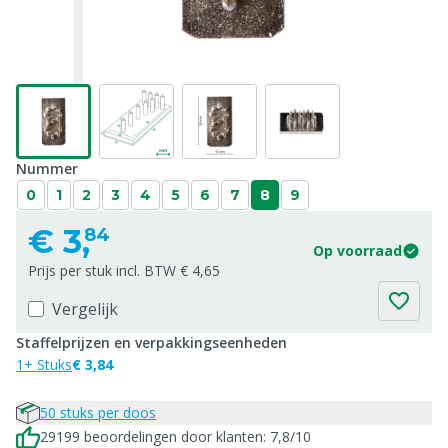
Nummer
0
1
2
3
4
5
6
7
8
9
€
3,
84
Op voorraad
Prijs per stuk incl. BTW € 4,65
Vergelijk
Staffelprijzen en verpakkingseenheden
1+ Stuks
€ 3,84
50 stuks per doos
29199 beoordelingen door klanten: 7,8/10