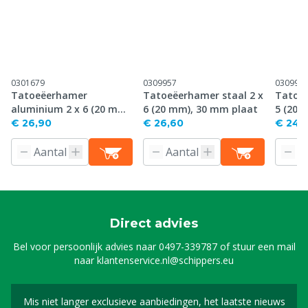
0301679
0309957
030995
Tatoeëerhamer
Tatoeëerhamer staal 2 x
Tatoeë
aluminium 2 x 6 (20 mm),
6 (20 mm), 30 mm plaat
5 (20 
30 mm plaat
€ 26,90
€ 26,60
€ 24,
Direct advies
Bel voor persoonlijk advies naar
0497-339787
of stuur een mail
naar
klantenservice.nl@schippers.eu
Mis niet langer exclusieve aanbiedingen, het laatste nieuws
Schrijf je in voor onze n