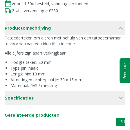
Voor 11:30u besteld, vandaag verzonden
Gratis verzending > €250
Productomschrijving
Tatoeëerteken om dieren met behulp van een tatoeëerhamer
te voorzien van een identificatie code.
Alle cijfers zijn apart verkrijgbaar.
Hoogte teken: 20 mm
Feedback
Type pin: naald
Lengte pin: 10 mm
Afmetingen achterplaatje: 30 x 15 mm
Materiaal: RVS / messing
Specificaties
Gerelateerde producten
Schip