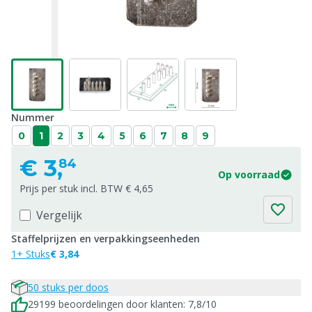
Nummer
0
1
2
3
4
5
6
7
8
9
€
3,
84
Op voorraad
Prijs per stuk incl. BTW € 4,65
Vergelijk
Staffelprijzen en verpakkingseenheden
1+ Stuks
€ 3,84
50 stuks per doos
29199 beoordelingen door klanten: 7,8/10