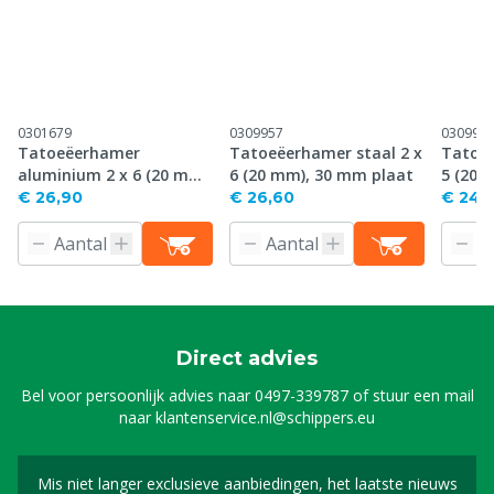
0301679
0309957
030995
Tatoeëerhamer
Tatoeëerhamer staal 2 x
Tatoeë
aluminium 2 x 6 (20 mm),
6 (20 mm), 30 mm plaat
5 (20 
30 mm plaat
€ 26,90
€ 26,60
€ 24,
Direct advies
Bel voor persoonlijk advies naar
0497-339787
of stuur een mail
naar
klantenservice.nl@schippers.eu
Mis niet langer exclusieve aanbiedingen, het laatste nieuws
Schrijf je in voor onze n